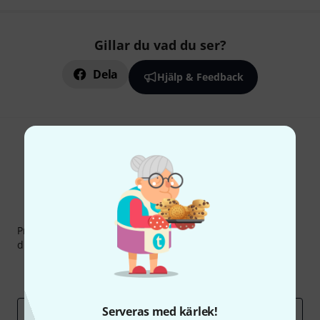
Gillar du vad du ser?
Dela
Hjälp & Feedback
Thomann nyhetsbrev
Prenumererar på Thomanns Nyhetsbrev på engelska och
du kan med lite tur vinna en
50 kupong
värd
50 €
!
Inspirerande inlägg
Erbjudanden
Thomann Insikter
Serveras med kärlek!
E-postadress
*