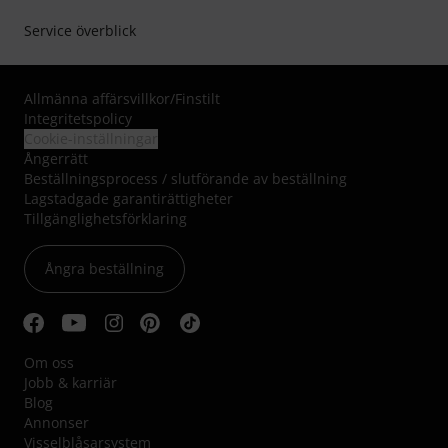
Service överblick
Allmänna affärsvillkor
/
Finstilt
Integritetspolicy
Cookie-inställningar
Ångerrätt
Beställningsprocess / slutförande av beställning
Lagstadgade garantirättigheter
Tillgänglighetsförklaring
Ångra beställning
Om oss
Jobb & karriär
Blog
Annonser
Visselblåsarsystem