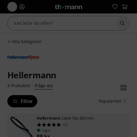
Börja 
Alla kategorier
Hellermann
Fråga oss
4
Produkter
·
Filter
Popularitet
Hellermann
Cable Ties 300 mm
107
i lager
88
kr