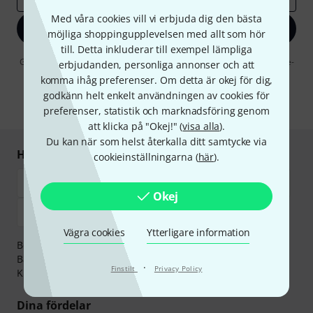
Med våra cookies vill vi erbjuda dig den bästa
Registrera dig nu
möjliga shoppingupplevelsen med allt som hör
till. Detta inkluderar till exempel lämpliga
Genom att klicka på "Registrera dig nu" samtycker jag till att ta emot e-
erbjudanden, personliga annonser och att
postreklam. Avregistrering är möjlig när som helst. Du finner mer
komma ihåg preferenser. Om detta är okej för dig,
information om nyhetsbrevet i vår
sekretesspolicy
.
godkänn helt enkelt användningen av cookies för
* Nödvändig
preferenser, statistik och marknadsföring genom
att klicka på "Okej!" (
visa alla
).
Du kan när som helst återkalla ditt samtycke via
Handla och betala säkert
cookieinställningarna (
här
).
Okej
Vägra cookies
Ytterligare information
Betalningen kan göras tryggt och säkert med
Banköverföring, PayPal,
Klarna Direktbetalning
eller
·
Finstilt
Privacy Policy
Kreditkort.
Dina fördelar