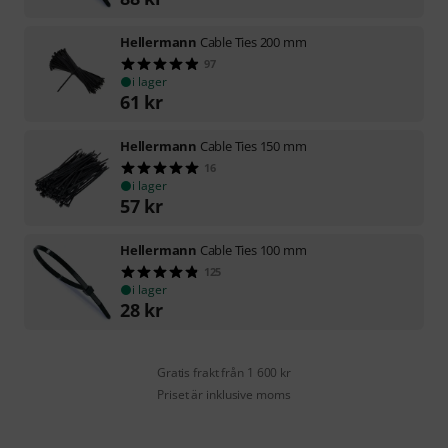
Hellermann
Cable Ties 200 mm
97
i lager
61
kr
Hellermann
Cable Ties 150 mm
16
i lager
57
kr
Hellermann
Cable Ties 100 mm
125
i lager
28
kr
Gratis frakt från 1 600 kr
Priset är inklusive moms