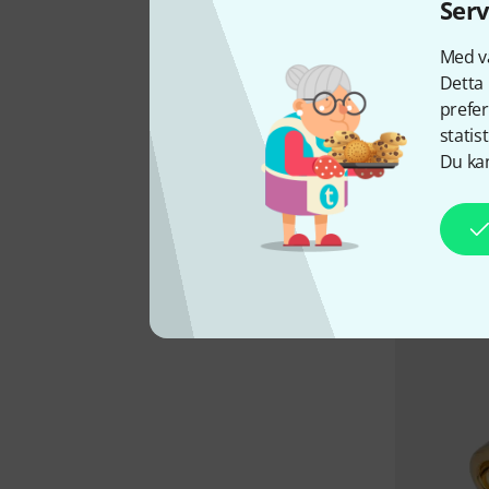
Serv
Med vå
Detta 
prefer
statis
Du kan