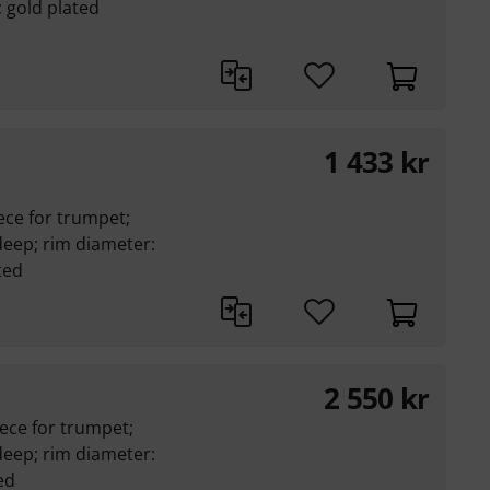
 gold plated
1 433
kr
ce for trumpet;
eep; rim diameter:
ted
2 550
kr
ce for trumpet;
eep; rim diameter:
ed