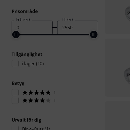
Prisområde
Från (kr)
Till (kr)
Tillgänglighet
i lager
(10)
Betyg
1
1
Urvalt för dig
Blow-Outs
(1)