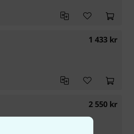
1 433
kr
2 550
kr