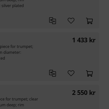
silver plated
1 433
kr
piece for trumpet;
m diameter:
ted
2 550
kr
e for trumpet; clear
ium deep; rim