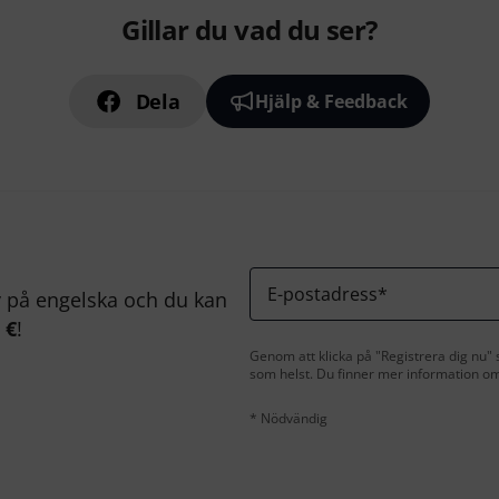
Gillar du vad du ser?
Dela
Hjälp & Feedback
E-postadress
*
på engelska och du kan
 €
!
Genom att klicka på "Registrera dig nu" s
som helst. Du finner mer information om
* Nödvändig