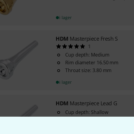
i lager
HDM
Masterpiece Fresh S
1
Cup depth: Medium
Rim diameter 16.50 mm
Throat size: 3.80 mm
i lager
HDM
Masterpiece Lead G
Cup depth: Shallow
Rim diameter: 16.40 mm
Bore diameter: 3.66 mm