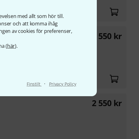
velsen med allt som hör till.
nonser och att komma ihåg
ngen av cookies för preferenser,
2 550
kr
na (
här
).
·
Finstilt
Privacy Policy
2 550
kr