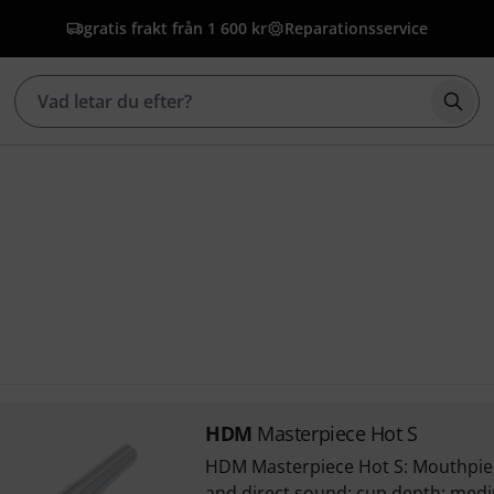
gratis frakt från 1 600 kr
Reparationsservice
Börj
HDM
Masterpiece Hot S
HDM Masterpiece Hot S: Mouthpiec
and direct sound; cup depth: med