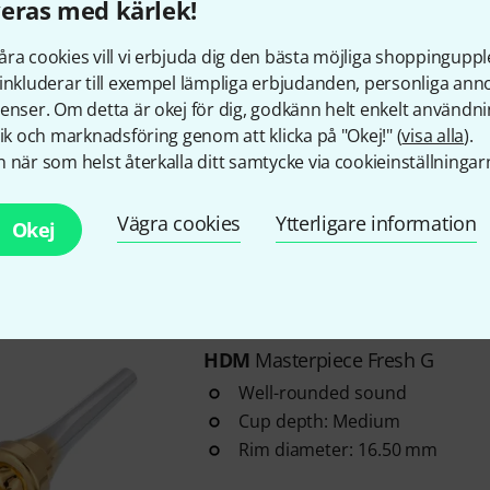
eras med kärlek!
i lager
ra cookies vill vi erbjuda dig den bästa möjliga shoppingupple
inkluderar till exempel lämpliga erbjudanden, personliga an
enser. Om detta är okej för dig, godkänn helt enkelt användni
HDM
Masterpiece Classic G
tik och marknadsföring genom att klicka på "Okej!" (
visa alla
).
Unique sound
 när som helst återkalla ditt samtycke via cookieinställningar
Cup depth: Deep
Rim diameter: 17.20 mm
Vägra cookies
Ytterligare information
Okej
i lager
HDM
Masterpiece Fresh G
Well-rounded sound
Cup depth: Medium
Rim diameter: 16.50 mm