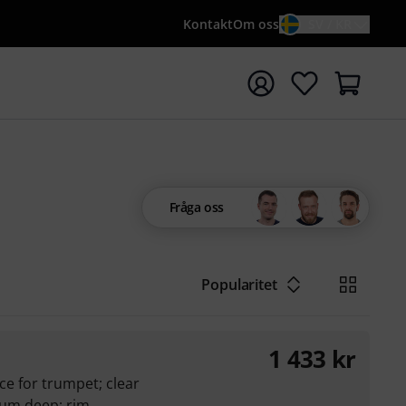
Kontakt
Om oss
SV / KR
a sökningen med söktermen {searchTerm}
Fråga oss
Popularitet
1 433
kr
e for trumpet; clear
ium deep; rim