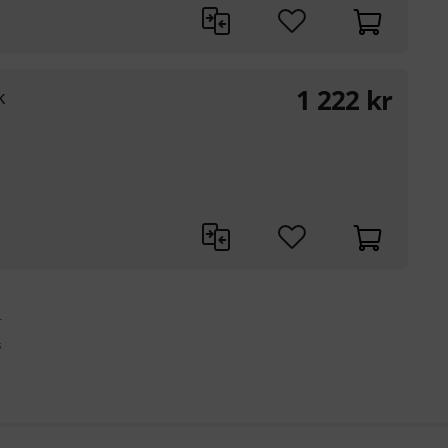
1 222
kr
k
r
s