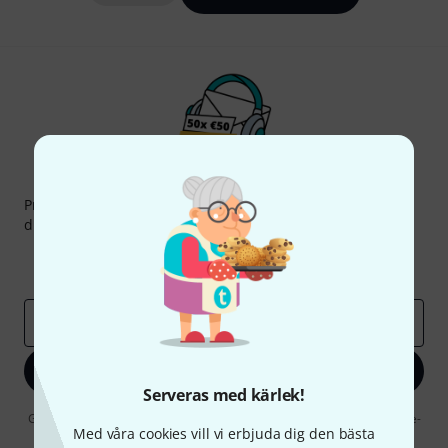
Thomann nyhetsbrev
Prenumererar på Thomanns Nyhetsbrev på engelska och
du kan med lite tur vinna en
50 kupong
värd
50 €
!
Inspirerande inlägg
Erbjudanden
Thomann Insikter
E-postadress
*
Registrera dig nu
Serveras med kärlek!
Genom att klicka på "Registrera dig nu" samtycker jag till att ta emot e-
Med våra cookies vill vi erbjuda dig den bästa
postreklam. Avregistrering är möjlig när som helst. Du finner mer