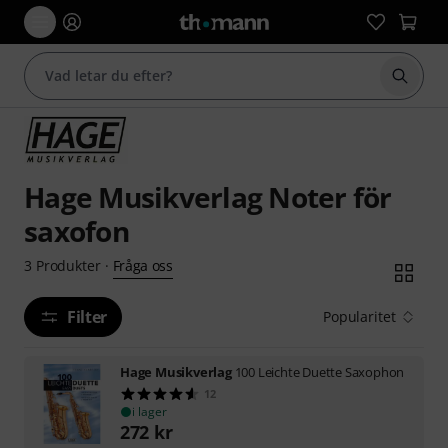
Börja 
Hage Musikverlag Noter för
saxofon
Fråga oss
3
Produkter
·
Filter
Popularitet
Hage Musikverlag
100 Leichte Duette Saxophon
12
i lager
272
kr