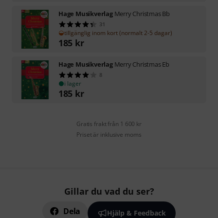
Hage Musikverlag
Merry Christmas Bb
31
tillgänglig inom kort (normalt 2-5 dagar)
185
kr
Hage Musikverlag
Merry Christmas Eb
8
i lager
185
kr
Gratis frakt från 1 600 kr
Priset är inklusive moms
Gillar du vad du ser?
Dela
Hjälp & Feedback