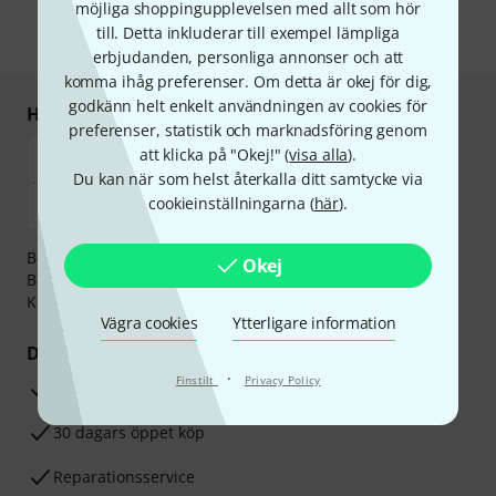
information om nyhetsbrevet i vår
sekretesspolicy
.
möjliga shoppingupplevelsen med allt som hör
till. Detta inkluderar till exempel lämpliga
* Nödvändig
erbjudanden, personliga annonser och att
komma ihåg preferenser. Om detta är okej för dig,
godkänn helt enkelt användningen av cookies för
Handla och betala säkert
preferenser, statistik och marknadsföring genom
att klicka på "Okej!" (
visa alla
).
Du kan när som helst återkalla ditt samtycke via
cookieinställningarna (
här
).
Betalningen kan göras tryggt och säkert med
Okej
Banköverföring, PayPal,
Klarna Direktbetalning
eller
Kreditkort.
Vägra cookies
Ytterligare information
Dina fördelar
·
Finstilt
Privacy Policy
3-år Thomann-garanti
30 dagars öppet köp
Reparationsservice