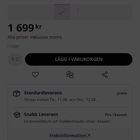
1 699
kr
Alla priser inklusive moms
i lager
LÄGG I VARUKORGEN
1
Standardleverans
gratis
Väntas mellan
Tis., 11.08.
och
Ons., 12.08.
.
Snabb Leverans
Pris i kassan
Leveransdatum och fraktkostnader visas i kassan.
Fraktinformation