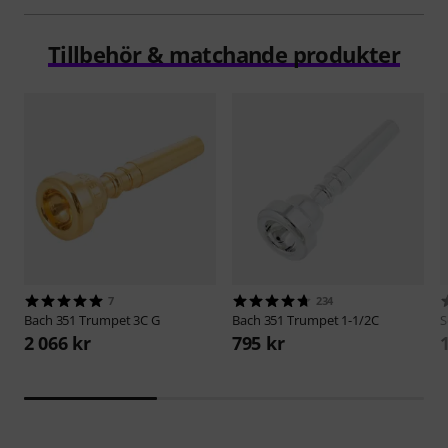
Tillbehör & matchande produkter
7
234
Bach
351 Trumpet 3C G
Bach
351 Trumpet 1-1/2C
S
2 066 kr
795 kr