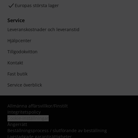
Europas största lager
Service
Leveranskostnader och leveranstid
Hjälpcenter
Tillgodokvitton
Kontakt
Fast butik
Service överblick
Allmänna affärsvillkor
/
Finstilt
Integritetspolicy
Cookie-inställningar
Ångerrätt
Beställningsprocess / slutförande av beställning
Lagstadgade garantirättigheter