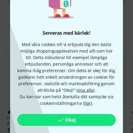
Serveras med kärlek!
Jämför alternativ
Med våra cookies vill vi erbjuda dig den bästa
möjliga shoppingupplevelsen med allt som hör
till. Detta inkluderar till exempel lämpliga
erbjudanden, personliga annonser och att
komma ihåg preferenser. Om detta är okej för dig,
godkänn helt enkelt användningen av cookies för
preferenser, statistik och marknadsföring genom
att klicka på "Okej!" (
visa alla
).
Du kan när som helst återkalla ditt samtycke via
cookieinställningarna (
här
).
4
1
Frate Precision
Classic Trumpet
Frate Precision
Classic Trumpet
F
Okej
6+ M,3,106
3+ M,3,106
H
1 699 kr
1 699 kr