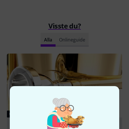
Visste du?
Alla
Onlineguide
GUIDE
Mouthpieces for brass wind instruments