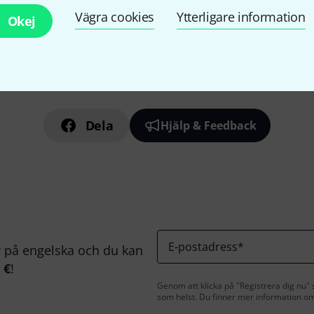
Vägra cookies
Ytterligare information
Okej
Gillar du vad du ser?
Dela
Hjälp & Feedback
E-postadress
*
på engelska och du kan
 €
!
Genom att klicka på "Registrera dig nu" s
som helst. Du finner mer information om