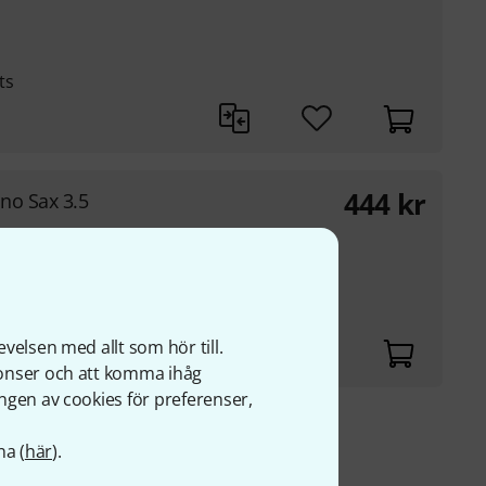
ts
444
kr
no Sax 3.5
ts
velsen med allt som hör till.
nonser och att komma ihåg
ngen av cookies för preferenser,
r
na (
här
).
s