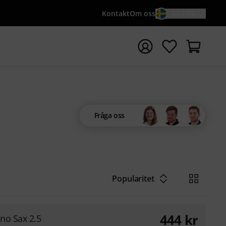
Kontakt
Om oss
SV / KR
a sökningen med söktermen {searchTerm}
Fråga oss
Popularitet
444
kr
no Sax 2.5