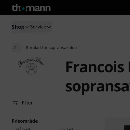
Shop
Service
Rörblad för sopransaxofon
Francois 
sopransa
Filter
Prisområde
Från (kr)
Till (kr)