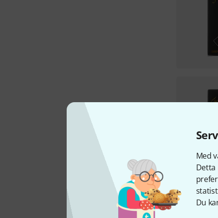
Serv
Med vå
Detta 
prefer
statis
Du kan