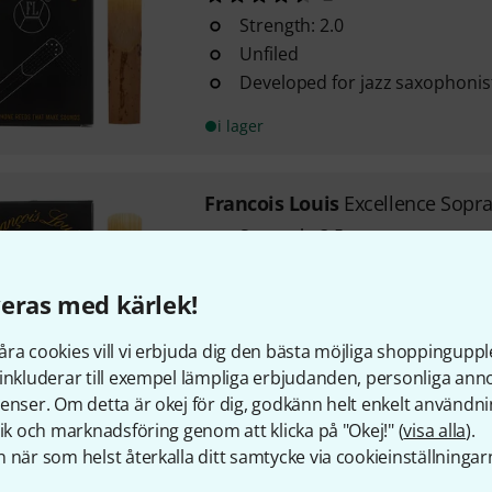
Strength: 2.0
Unfiled
Developed for jazz saxophonis
i lager
Francois Louis
Excellence Sopra
Strength: 3.5
Unfiled
Developed for jazz saxophonis
eras med kärlek!
ra cookies vill vi erbjuda dig den bästa möjliga shoppingupple
i lager
inkluderar till exempel lämpliga erbjudanden, personliga an
enser. Om detta är okej för dig, godkänn helt enkelt användni
tik och marknadsföring genom att klicka på "Okej!" (
visa alla
).
Gratis frakt från 1 600 k
 när som helst återkalla ditt samtycke via cookieinställningar
Priset är inklusive mom