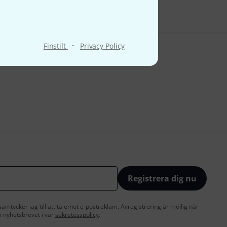
·
Finstilt
Privacy Policy
Registrera dig nu
amtycker jag till att ta emot e-postreklam. Avregistrering är möjlig när
 nyhetsbrevet i vår
sekretesspolicy
.