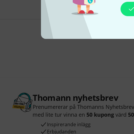
Thomann nyhetsbrev
Prenumererar på Thomanns Nyhetsbrev 
med lite tur vinna en
50 kupong
värd
50
Inspirerande inlägg
Erbjudanden