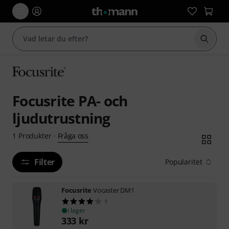
Börja 
Focusrite PA- och
ljudutrustning
Fråga oss
1
Produkter
·
Filter
Popularitet
Focusrite
Vocaster DM1
1
i lager
333
kr