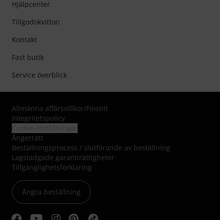
Hjälpcenter
Tillgodokvitton
Kontakt
Fast butik
Service överblick
Allmänna affärsvillkor
/
Finstilt
Integritetspolicy
Cookie-inställningar
Ångerrätt
Beställningsprocess / slutförande av beställning
Lagstadgade garantirättigheter
Tillgänglighetsförklaring
Ångra beställning