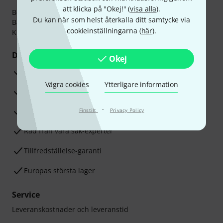
att klicka på "Okej!" (
visa alla
).
Betalningen kan göras tryggt och säkert med
Du kan när som helst återkalla ditt samtycke via
Banköverföring, PayPal,
Klarna Direktbetalning
eller
cookieinställningarna (
här
).
Kreditkort.
Dina fördelar
Okej
3-år Thomann-garanti
Vägra cookies
Ytterligare information
30 dagars öppet köp
·
Reparationsservice
Finstilt
Privacy Policy
Råd från våra sak-experter
Tillfredställelse-garanti
Europas största lager
Service
Leveranskostnader och leveranstid