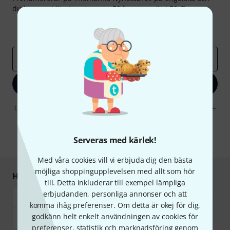
du kan med lite tur vinna en
50 kupong
värd
50 €
!
Inspirerande inlägg
Erbjudanden
Thomann Insikter
E-postadress
*
Registrera dig nu
Genom att klicka på "Registrera dig nu" samtycker jag till att ta emot e-
postreklam. Avregistrering är möjlig när som helst. Du finner mer
information om nyhetsbrevet i vår
sekretesspolicy
.
Serveras med kärlek!
* Nödvändig
Med våra cookies vill vi erbjuda dig den bästa
möjliga shoppingupplevelsen med allt som hör
Handla och betala säkert
till. Detta inkluderar till exempel lämpliga
erbjudanden, personliga annonser och att
komma ihåg preferenser. Om detta är okej för dig,
godkänn helt enkelt användningen av cookies för
preferenser, statistik och marknadsföring genom