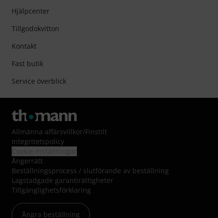
Hjälpcenter
Tillgodokvitton
Kontakt
Fast butik
Service överblick
Allmänna affärsvillkor
/
Finstilt
Integritetspolicy
Cookie-inställningar
Ångerrätt
Beställningsprocess / slutförande av beställning
Lagstadgade garantirättigheter
Tillgänglighetsförklaring
Ångra beställning