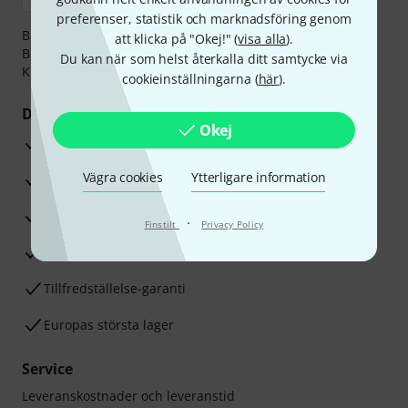
preferenser, statistik och marknadsföring genom
Betalningen kan göras tryggt och säkert med
att klicka på "Okej!" (
visa alla
).
Banköverföring, PayPal,
Klarna Direktbetalning
eller
Du kan när som helst återkalla ditt samtycke via
Kreditkort.
cookieinställningarna (
här
).
Dina fördelar
Okej
3-år Thomann-garanti
Vägra cookies
Ytterligare information
30 dagars öppet köp
Reparationsservice
·
Finstilt
Privacy Policy
Råd från våra sak-experter
Tillfredställelse-garanti
Europas största lager
Service
Leveranskostnader och leveranstid