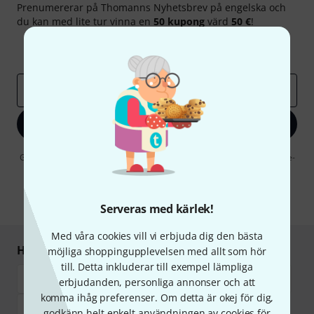
Prenumererar på Thomanns Nyhetsbrev på engelska och
du kan med lite tur vinna en
50 kupong
värd
50 €
!
Inspirerande inlägg
Erbjudanden
Thomann Insikter
E-postadress
*
Registrera dig nu
Genom att klicka på "Registrera dig nu" samtycker jag till att ta emot e-
postreklam. Avregistrering är möjlig när som helst. Du finner mer
information om nyhetsbrevet i vår
sekretesspolicy
.
* Nödvändig
Serveras med kärlek!
Med våra cookies vill vi erbjuda dig den bästa
Handla och betala säkert
möjliga shoppingupplevelsen med allt som hör
till. Detta inkluderar till exempel lämpliga
erbjudanden, personliga annonser och att
komma ihåg preferenser. Om detta är okej för dig,
godkänn helt enkelt användningen av cookies för