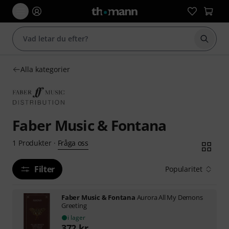
Börja 
Alla kategorier
Faber Music & Fontana
Fråga oss
1
Produkter
·
Filter
Popularitet
Faber Music & Fontana
Aurora All My Demons
Greeting
i lager
372
kr