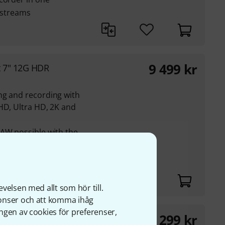
e streams
9 499
kr
t 7" 12G HDR
ng and recording with
HD, Ultra HD, 2K and
RAW possible with the
ble thanks to two
velsen med allt som hör till.
nonser och att komma ihåg
ngen av cookies för preferenser,
299
kr
300kg