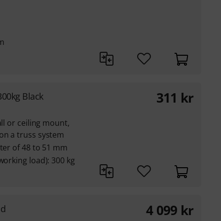
cm
311
kr
300kg Black
ll or ceiling mount,
on a truss system
eter of 48 to 51 mm
working load): 300 kg
4 099
kr
nd