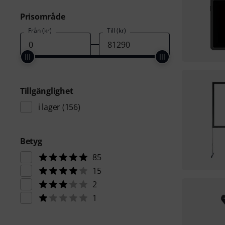
Prisområde
Från (kr)
Till (kr)
Tillgänglighet
i lager
(156)
Betyg
85
15
2
1