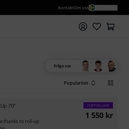
Kontakt
Om oss
SV / KR
a sökningen med söktermen {searchTerm}
Fråga oss
Popularitet
-Up 70"
TOPPSÄLJARE
1 550
kr
e thanks to roll-up
se