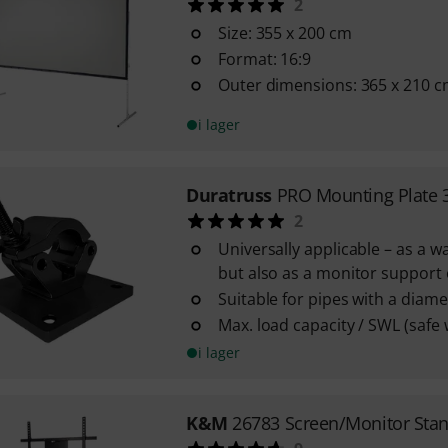
2
Size: 355 x 200 cm
Format: 16:9
Outer dimensions: 365 x 210 
i lager
Duratruss
PRO Mounting Plate 
2
Universally applicable – as a wa
but also as a monitor support 
Suitable for pipes with a diam
Max. load capacity / SWL (safe 
i lager
K&M
26783 Screen/Monitor Sta