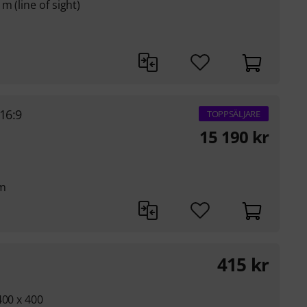
 (line of sight)
16:9
TOPPSÄLJARE
15 190
kr
cm
415
kr
400 x 400