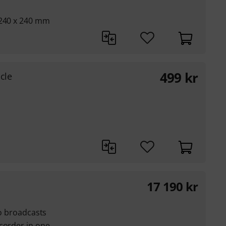
 240 x 240 mm
499
kr
cle
17 190
kr
eo broadcasts
corder in one