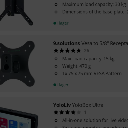
Maximum load capacity: 30 kg
Dimensions of the base plate:
i lager
9.solutions
Vesa to 5/8" Recepta
26
Max. load capacity: 15 kg
Weight: 470 g
1x 75 x 75 mm VESA Pattern
i lager
YoloLiv
YoloBox Ultra
1
All-in-one solution for live vid
Switcher, monitor, encoder, re