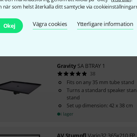
3
 när som helst återkalla ditt samtycke via cookieinställningar
Universally applicable – as a wa
but also as a monitor support 
Vägra cookies
Ytterligare information
Okej
Suitable for pipes with a diam
Max. load capacity / SWL (safe 
i lager
Gravity
SA BTRAY 1
38
Fits on any 35 mm tube stand
Turns a standard speaker stan
stand
Set up dimension: 42 x 38 cm
i lager
AV Stumpfl
Vario32 365x210 FP 