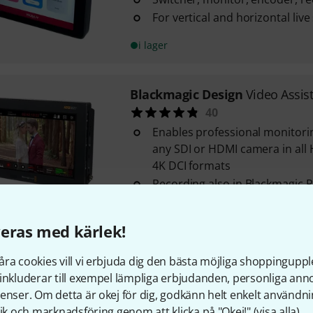
For vertical and horizontal liv
i lager
Blackmagic Design
Video Assis
40
Enables professional monitori
any SDI or HDMI camera in all 
4K DCI formats
Recording also in Blackmagic 
compatible cameras
Uninterrupted recording possi
eras med kärlek!
card slots
i lager
ra cookies vill vi erbjuda dig den bästa möjliga shoppingupple
inkluderar till exempel lämpliga erbjudanden, personliga an
enser. Om detta är okej för dig, godkänn helt enkelt användni
Duratruss
PRO Mounting Plate 
tik och marknadsföring genom att klicka på "Okej!" (
visa alla
).