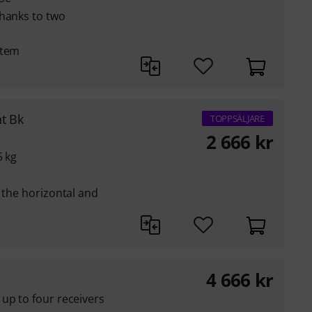
thanks to two
stem
t Bk
TOPPSÄLJARE
2 666
kr
5 kg
n the horizontal and
4 666
kr
up to four receivers