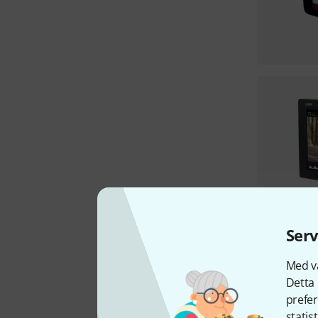
Serv
Med vå
Detta 
prefer
statis