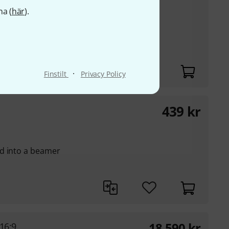
na (
här
).
ll or ceiling mount,
on a truss system
eter of 48 to 51 mm
working load): 300 kg
·
Finstilt
Privacy Policy
439
kr
d into a beamer
18 590
kr
16:9