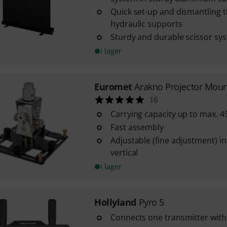
Quick set-up and dismantling 
hydraulic supports
Sturdy and durable scissor sy
i lager
Euromet
Arakno Projector Moun
16
Carrying capacity up to max. 4
Fast assembly
Adjustable (fine adjustment) i
vertical
i lager
Hollyland
Pyro 5
Connects one transmitter with 