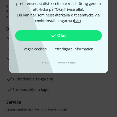
preferenser, statistik och marknadsföring genom
Betalningen kan göras tryggt och säkert med
att klicka på "Okej!" (
visa alla
).
Banköverföring, PayPal,
Klarna Direktbetalning
eller
Du kan när som helst återkalla ditt samtycke via
Kreditkort.
cookieinställningarna (
här
).
Dina fördelar
Okej
3-år Thomann-garanti
30 dagars öppet köp
Vägra cookies
Ytterligare information
Reparationsservice
·
Finstilt
Privacy Policy
Råd från våra sak-experter
Tillfredställelse-garanti
Europas största lager
Service
Leveranskostnader och leveranstid