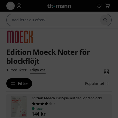
Börja 
Edition Moeck Noter för
blockflöjt
Fråga oss
1
Produkter
·
Filter
Popularitet
Edition Moeck
Das Spiel auf der Sopranblock1
4
i lager
144
kr