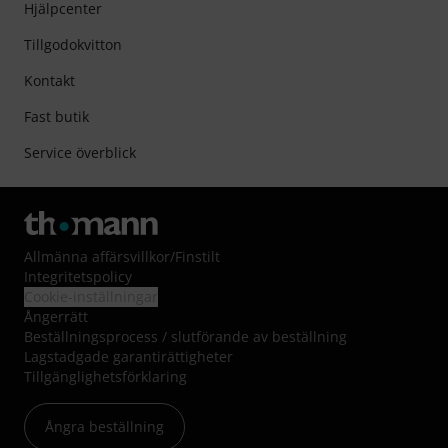
Hjälpcenter
Tillgodokvitton
Kontakt
Fast butik
Service överblick
Allmänna affärsvillkor
/
Finstilt
Integritetspolicy
Cookie-inställningar
Ångerrätt
Beställningsprocess / slutförande av beställning
Lagstadgade garantirättigheter
Tillgänglighetsförklaring
Ångra beställning