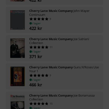
Cherry Lane Music Company
John Mayer
Continuum
9
i lager
422
kr
Cherry Lane Music Company
Joe Satriani
Collection
11
i lager
371
kr
Cherry Lane Music Company
Guns N'Roses Use
Your 1
9
i lager
466
kr
Cherry Lane Music Company
Joe Bonamassa
Collection
15
i lager