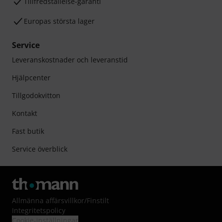
Tillfredställelse-garanti
Europas största lager
Service
Leveranskostnader och leveranstid
Hjälpcenter
Tillgodokvitton
Kontakt
Fast butik
Service överblick
Allmänna affärsvillkor
/
Finstilt
Integritetspolicy
Cookie-inställningar