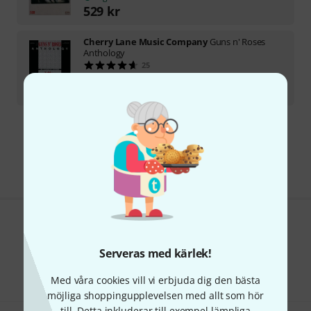
529
kr
Cherry Lane Music Company
Guns n' Roses
Anthology
25
tillgänglig inom kort (normalt 2-5 dagar)
333
kr
Gratis frakt från 1 600 kr
Priset är inklusive moms
Gillar du vad du ser?
Serveras med kärlek!
Dela
Hjälp & Feedback
Med våra cookies vill vi erbjuda dig den bästa
möjliga shoppingupplevelsen med allt som hör
till. Detta inkluderar till exempel lämpliga