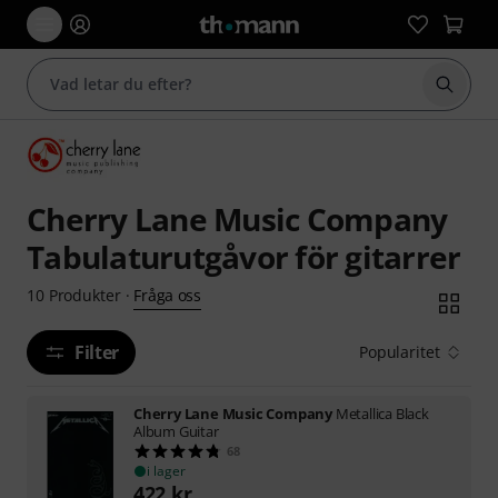
Börja 
Cherry Lane Music Company
Tabulaturutgåvor för gitarrer
Fråga oss
10
Produkter
·
Filter
Popularitet
Cherry Lane Music Company
Metallica Black
Album Guitar
68
i lager
422
kr