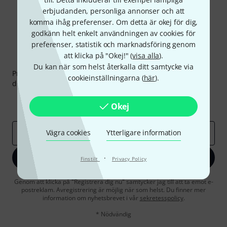
erbjudanden, personliga annonser och att
komma ihåg preferenser. Om detta är okej för dig,
godkänn helt enkelt användningen av cookies för
preferenser, statistik och marknadsföring genom
att klicka på "Okej!" (
visa alla
).
Thomann nyhetsbrev
Du kan när som helst återkalla ditt samtycke via
Prenumererar på Thomanns Nyhetsbrev på engelska och
cookieinställningarna (
här
).
du kan med lite tur vinna en
50 kupong
värd
50 €
!
Inspirerande inlägg
Erbjudanden
Okej
Thomann Insikter
Vägra cookies
Ytterligare information
E-postadress
*
Registrera dig nu
·
Finstilt
Privacy Policy
Genom att klicka på "Registrera dig nu" samtycker jag till att ta emot e-
postreklam. Avregistrering är möjlig när som helst. Du finner mer
information om nyhetsbrevet i vår
sekretesspolicy
.
* Nödvändig