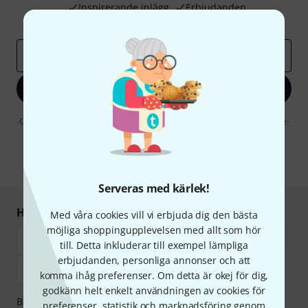
Inspirerande inlägg
Erbjudanden
Thomann Insikter
E-postadress
*
Registrera dig nu
Genom att klicka på "Registrera dig nu" samtycker jag till att ta emot e-
postreklam. Avregistrering är möjlig när som helst. Du finner mer
information om nyhetsbrevet i vår
sekretesspolicy
.
* Nödvändig
Serveras med kärlek!
Handla och betala säkert
Med våra cookies vill vi erbjuda dig den bästa
möjliga shoppingupplevelsen med allt som hör
till. Detta inkluderar till exempel lämpliga
erbjudanden, personliga annonser och att
komma ihåg preferenser. Om detta är okej för dig,
godkänn helt enkelt användningen av cookies för
Betalningen kan göras tryggt och säkert med
preferenser, statistik och marknadsföring genom