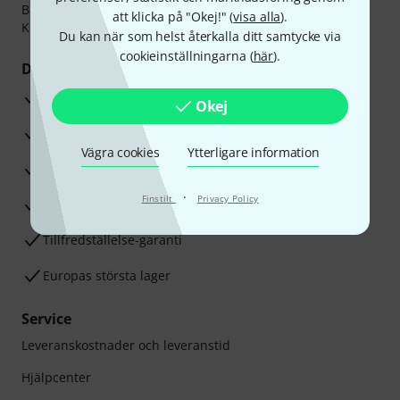
Banköverföring, PayPal,
Klarna Direktbetalning
eller
att klicka på "Okej!" (
visa alla
).
Kreditkort.
Du kan när som helst återkalla ditt samtycke via
cookieinställningarna (
här
).
Dina fördelar
3-år Thomann-garanti
Okej
30 dagars öppet köp
Vägra cookies
Ytterligare information
Reparationsservice
·
Finstilt
Privacy Policy
Råd från våra sak-experter
Tillfredställelse-garanti
Europas största lager
Service
Leveranskostnader och leveranstid
Hjälpcenter