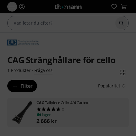
Börja 
CAG Stränghållare för cello
Fråga oss
1
Produkter
·
Filter
Popularitet
CAG
Tailpiece Cello 4/4 Carbon
2
i lager
2 666
kr