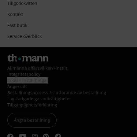
Tillgodokvitton
Kontakt
Fast butik
Service överblick
Allmänna affärsvillkor
/
Finstilt
Integritetspolicy
Cookie-inställningar
Ångerrätt
Beställningsprocess / slutförande av beställning
Lagstadgade garantirättigheter
Tillgänglighetsförklaring
Ångra beställning