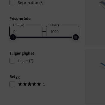
Sejarmattor
(5)
Prisområde
Från (kr)
Till (kr)
Tillgänglighet
i lager
(2)
Betyg
5