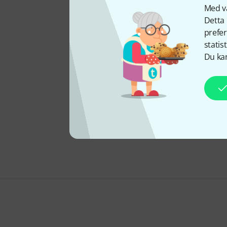
Med vå
Detta 
prefer
statis
Du kan