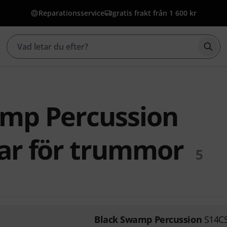
Reparationsservice
gratis frakt från 1 600 kr
Börj
mp Percussion
ar för trummor
5
Black Swamp Percussion
S14CS