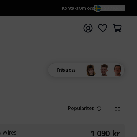
Kontakt
Om oss
SV / KR
a sökningen med söktermen {searchTerm}
Fråga oss
Popularitet
1 090
kr
 Wires