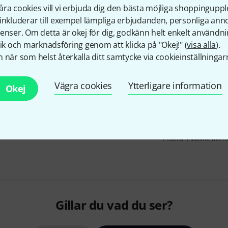
ra cookies vill vi erbjuda dig den bästa möjliga shoppingupple
Black Swamp Percussion
W14C
inkluderar till exempel lämpliga erbjudanden, personliga an
5
enser. Om detta är okej för dig, godkänn helt enkelt användni
For 14" snare drum
tik och marknadsföring genom att klicka på "Okej!" (
visa alla
).
16 Strands made of blue coate
 när som helst återkalla ditt samtycke via cookieinställningar
Dry sound
Vägra cookies
Ytterligare information
I lager om 4–5 veckor
Okej
Gratis frakt från 1 600 k
Priset är inklusive mom
Gillar du vad du ser?