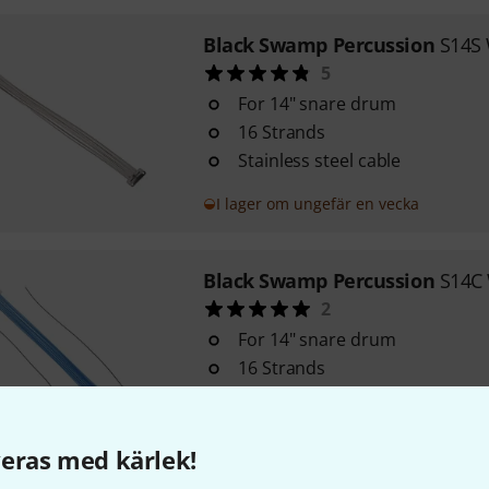
Black Swamp Percussion
S14S 
5
For 14" snare drum
16 Strands
Stainless steel cable
I lager om ungefär en vecka
Black Swamp Percussion
S14C 
2
For 14" snare drum
16 Strands
Blue coated wires
I lager om 4–5 veckor
eras med kärlek!