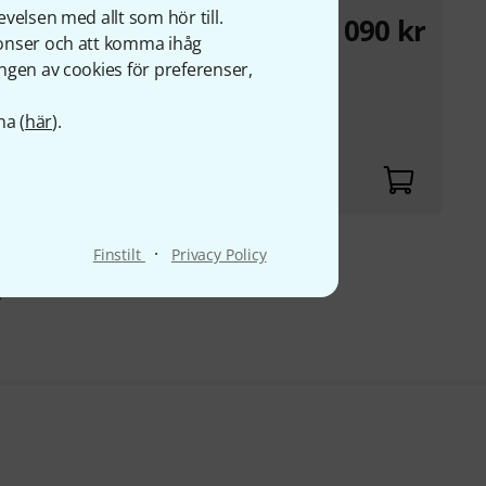
velsen med allt som hör till.
1 090
kr
 Wires
nonser och att komma ihåg
ngen av cookies för preferenser,
d wire
na (
här
).
·
Finstilt
Privacy Policy
r
s