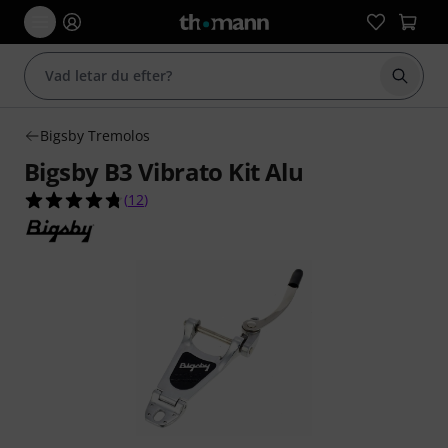
Börja 
Bigsby Tremolos
Bigsby B3 Vibrato Kit Alu
4.8 av 5 stjärnor från 12 kundbetyg
(
12
)