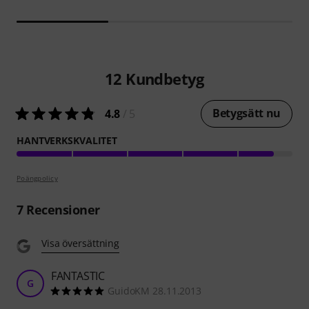
12
Kundbetyg
Betygsätt nu
4.8
/ 5
HANTVERKSKVALITET
Poängpolicy
7
Recensioner
Visa översättning
FANTASTIC
G
GuidoKM 28.11.2013