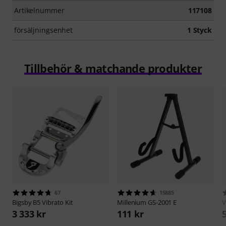
Artikelnummer
117108
försäljningsenhet
1 Styck
Tillbehör & matchande produkter
67
15885
Bigsby
B5 Vibrato Kit
Millenium
GS-2001 E
V
3 333 kr
111 kr