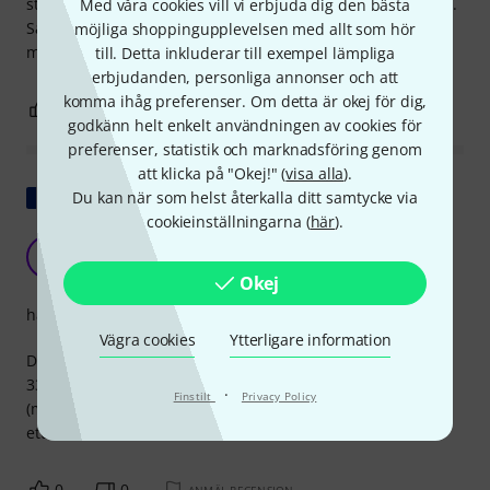
strängarna skulle förmodligen gå sönder innan det händer.
Med våra cookies vill vi erbjuda dig den bästa
Sammantaget en mycket bra investering. Enligt min
möjliga shoppingupplevelsen med allt som hör
mening...
till. Detta inkluderar till exempel lämpliga
erbjudanden, personliga annonser och att
komma ihåg preferenser. Om detta är okej för dig,
3
0
ANMÄL RECENSION
godkänn helt enkelt användningen av cookies för
preferenser, statistik och marknadsföring genom
att klicka på "Okej!" (
visa alla
).
Visa original
Du kan när som helst återkalla ditt samtycke via
cookieinställningarna (
här
).
En trevlig pryl
P
Pierre5667 12.10.2015
Okej
hantverkskvalitet
Vägra cookies
Ytterligare information
Denna väldigt fina lilla leksak tillför inte mycket till min
335:a, men den förtar inte heller något och gör den så söt!
·
Finstilt
Privacy Policy
(monterad med Towner-spänningsstången utan att borra
ett enda hål).
0
0
ANMÄL RECENSION