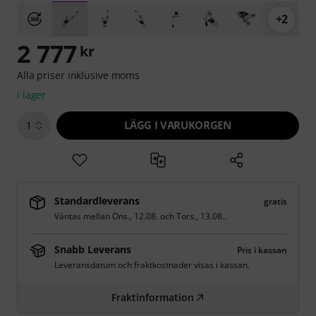
+2
2 777
kr
Alla priser inklusive moms
i lager
LÄGG I VARUKORGEN
1
Standardleverans
gratis
Väntas mellan
Ons., 12.08.
och
Tors., 13.08.
.
Snabb Leverans
Pris i kassan
Leveransdatum och fraktkostnader visas i kassan.
Fraktinformation