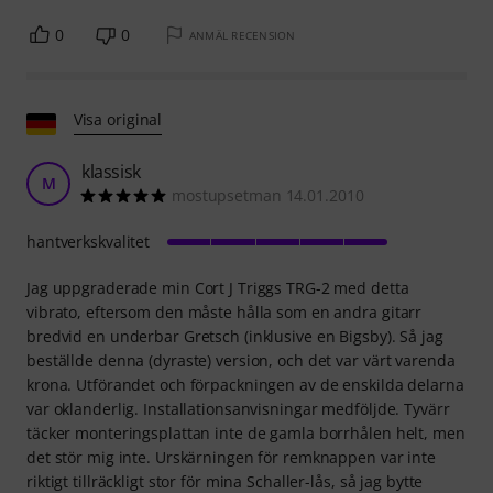
0
0
ANMÄL RECENSION
Visa original
klassisk
M
mostupsetman 14.01.2010
hantverkskvalitet
Jag uppgraderade min Cort J Triggs TRG-2 med detta
vibrato, eftersom den måste hålla som en andra gitarr
bredvid en underbar Gretsch (inklusive en Bigsby). Så jag
beställde denna (dyraste) version, och det var värt varenda
krona. Utförandet och förpackningen av de enskilda delarna
var oklanderlig. Installationsanvisningar medföljde. Tyvärr
täcker monteringsplattan inte de gamla borrhålen helt, men
det stör mig inte. Urskärningen för remknappen var inte
riktigt tillräckligt stor för mina Schaller-lås, så jag bytte