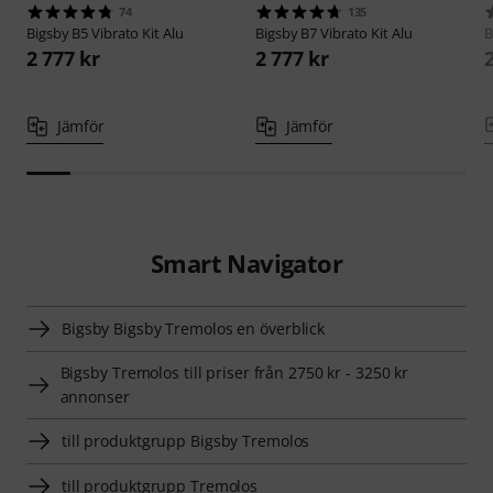
74
135
Bigsby
B5 Vibrato Kit Alu
Bigsby
B7 Vibrato Kit Alu
B
2 777 kr
2 777 kr
Jämför
Jämför
Smart Navigator
Bigsby Bigsby Tremolos en överblick
Bigsby Tremolos till priser från 2750 kr - 3250 kr
annonser
till produktgrupp Bigsby Tremolos
till produktgrupp Tremolos