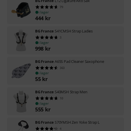
BG France
L12 Ligature Alto Sax
79
i lager
444
kr
BG France
S41CMSH Strap Ladies
3
i lager
998
kr
BG France
A65S Pad Cleaner Saxophone
363
i lager
55
kr
BG France
S40MSH Strap Men
10
i lager
555
kr
BG France
S70YMSH Zen Yoke Strap L
4