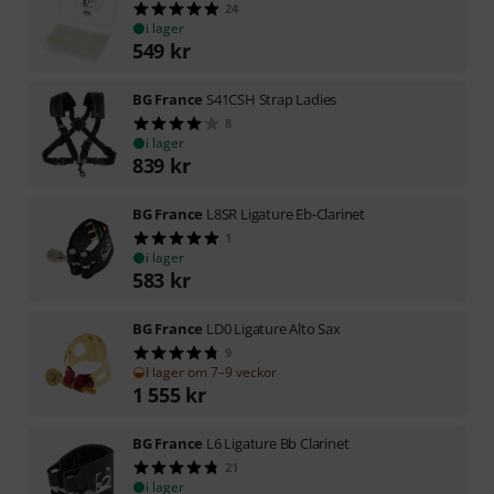
24
i lager
549
kr
BG France
S41CSH Strap Ladies
8
i lager
839
kr
BG France
L8SR Ligature Eb-Clarinet
1
i lager
583
kr
BG France
LD0 Ligature Alto Sax
9
I lager om 7–9 veckor
1 555
kr
BG France
L6 Ligature Bb Clarinet
21
i lager