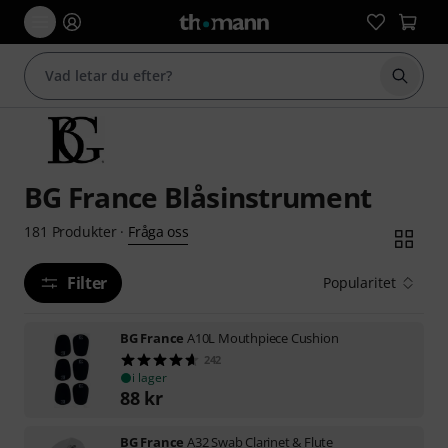
Börja 
BG France Blåsinstrument
Fråga oss
181
Produkter
·
Filter
Popularitet
BG France
A10L Mouthpiece Cushion
242
i lager
88
kr
BG France
A32 Swab Clarinet & Flute