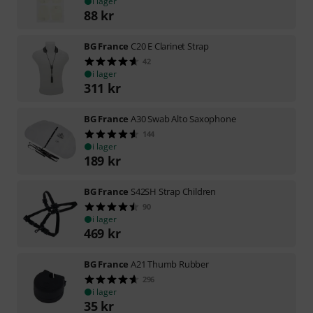
i lager
88
kr
BG France
C20 E Clarinet Strap
42
i lager
311
kr
BG France
A30 Swab Alto Saxophone
144
i lager
189
kr
BG France
S42SH Strap Children
90
i lager
469
kr
BG France
A21 Thumb Rubber
296
i lager
35
kr