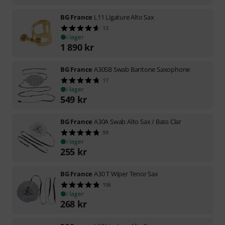
BG France
L11 Ligature Alto Sax
13
i lager
1 890
kr
BG France
A30SB Swab Baritone Saxophone
17
i lager
549
kr
BG France
A30A Swab Alto Sax / Bass Clar
99
i lager
255
kr
BG France
A30 T Wiper Tenor Sax
196
i lager
268
kr