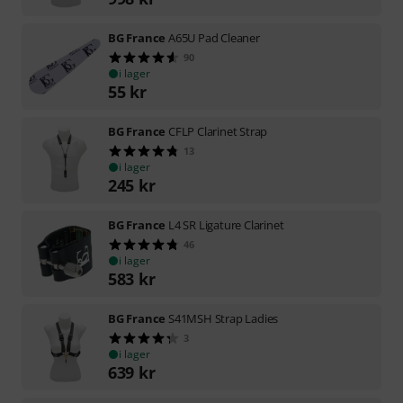
BG France
A65U Pad Cleaner
90
i lager
55
kr
BG France
CFLP Clarinet Strap
13
i lager
245
kr
BG France
L4 SR Ligature Clarinet
46
i lager
583
kr
BG France
S41MSH Strap Ladies
3
i lager
639
kr