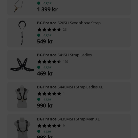
i lager
1 399
kr
BG France
S20SH Saxophone Strap
26
i lager
549
kr
BG France
S41SH Strap Ladies
130
i lager
469
kr
BG France
S44CMSH Strap Ladies XL
1
i lager
990
kr
BG France
S43CMSH Strap Men XL
9
i lager
998
kr