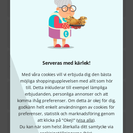
i lager
435
kr
BG France
S10SH Saxophone Strap
19
i lager
289
kr
BG France
S40CMSH Strap Men
9
Serveras med kärlek!
i lager
998
kr
Med våra cookies vill vi erbjuda dig den bästa
möjliga shoppingupplevelsen med allt som hör
BG France
LDT1 Ligature Tenor Sax
till. Detta inkluderar till exempel lämpliga
6
erbjudanden, personliga annonser och att
i lager
komma ihåg preferenser. Om detta är okej för dig,
2 188
kr
godkänn helt enkelt användningen av cookies för
preferenser, statistik och marknadsföring genom
BG France
A33 Swab Soprano Sax & Eb-Clar
att klicka på "Okej!" (
visa alla
).
82
Du kan när som helst återkalla ditt samtycke via
i lager