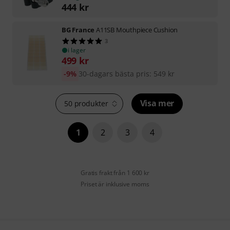
444
kr
BG France
A11SB Mouthpiece Cushion
3
i lager
499
kr
-9%
30-dagars bästa pris
:
549
kr
Visa mer
50 produkter
1
2
3
4
Gratis frakt från 1 600 kr
Priset är inklusive moms