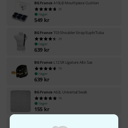
BG France
A10LB Mouthpiece Cushion
25
i lager
549
kr
BG France
T03 Shoulder Strap Euph/Tuba
29
i lager
639
kr
BG France
L12 SR Ligature Alto Sax
79
i lager
639
kr
BG France
A62L Universal Swab
70
i lager
155
kr
BG France
L13 Ligature Tenor Sax
76