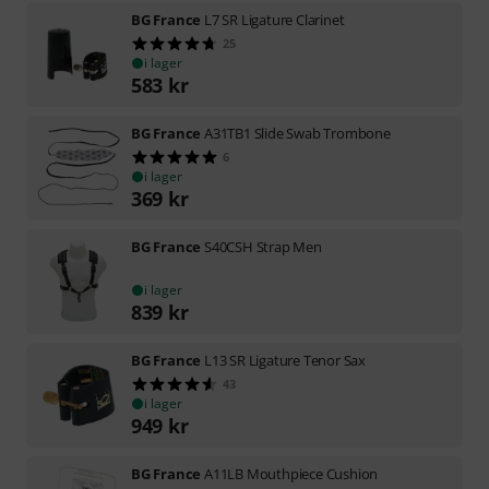
BG France
L7 SR Ligature Clarinet
25
i lager
583
kr
BG France
A31TB1 Slide Swab Trombone
6
i lager
369
kr
BG France
S40CSH Strap Men
i lager
839
kr
BG France
L13 SR Ligature Tenor Sax
43
i lager
949
kr
BG France
A11LB Mouthpiece Cushion