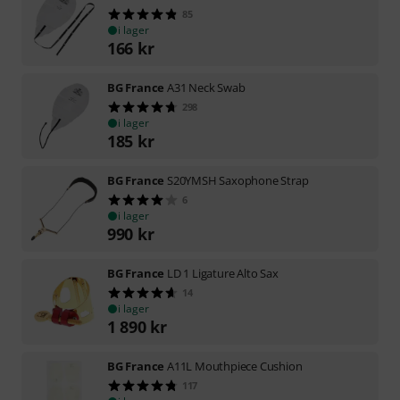
85
i lager
166
kr
BG France
A31 Neck Swab
298
i lager
185
kr
BG France
S20YMSH Saxophone Strap
6
i lager
990
kr
BG France
LD 1 Ligature Alto Sax
14
i lager
1 890
kr
BG France
A11L Mouthpiece Cushion
117