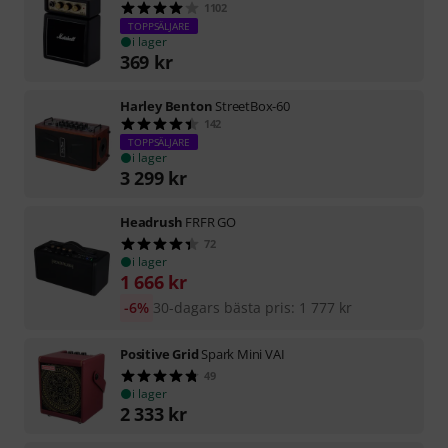
1102
TOPPSÄLJARE
i lager
369
kr
Harley Benton
StreetBox-60
142
TOPPSÄLJARE
i lager
3 299
kr
Headrush
FRFR GO
72
i lager
1 666
kr
-6%
30-dagars bästa pris
:
1 777
kr
Positive Grid
Spark Mini VAI
49
i lager
2 333
kr