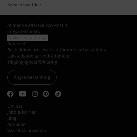
Service överblick
Allmänna affärsvillkor
/
Finstilt
Integritetspolicy
Cookie-inställningar
Ångerrätt
Beställningsprocess / slutförande av beställning
Lagstadgade garantirättigheter
Tillgänglighetsförklaring
Ångra beställning
Om oss
Jobb & karriär
Blog
Annonser
Visselblåsarsystem