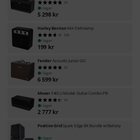
23
i lager
5 298
kr
Harley Benton
MA-5 Miniamp
329
i lager
199
kr
Fender
Acoustic Junior GO
33
i lager
6 599
kr
Mooer
F40i Li Model. Guitar Combo PB
10
i lager
2 777
kr
Positive Grid
Spark Edge BK Bundle w/Battery
i lager