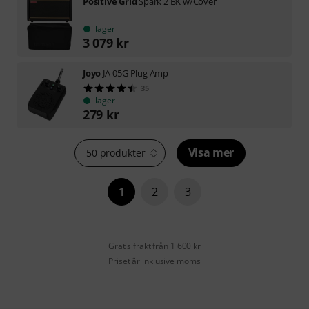
Positive Grid
Spark 2 BK w/Cover
i lager
3 079
kr
Joyo
JA-05G Plug Amp
35
i lager
279
kr
Visa mer
50 produkter
1
2
3
Gratis frakt från 1 600 kr
Priset är inklusive moms