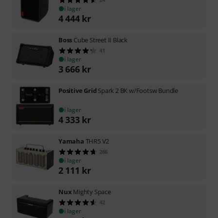
i lager
4 444
kr
Boss
Cube Street II Black
41
i lager
3 666
kr
Positive Grid
Spark 2 BK w/Footsw Bundle
i lager
4 333
kr
Yamaha
THR5 V2
266
i lager
2 111
kr
Nux
Mighty Space
42
i lager