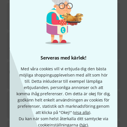
Mooer
F40i Li Model.Guitar Combo SW
8
i lager
2 799
kr
Joyo
Jam Buddy II Silver
6
i lager
1 099
kr
Serveras med kärlek!
Yamaha
THR30IIW Cream
Med våra cookies vill vi erbjuda dig den bästa
165
möjliga shoppingupplevelsen med allt som hör
i lager
till. Detta inkluderar till exempel lämpliga
5 333
kr
erbjudanden, personliga annonser och att
komma ihåg preferenser. Om detta är okej för dig,
Mooer
F15i Li Modeling Guitar SW
godkänn helt enkelt användningen av cookies för
21
preferenser, statistik och marknadsföring genom
i lager
1 777
kr
att klicka på "Okej!" (
visa alla
).
Du kan när som helst återkalla ditt samtycke via
cookieinställningarna (
här
).
Positive Grid
Spark 2 BK w/Battery Bundle