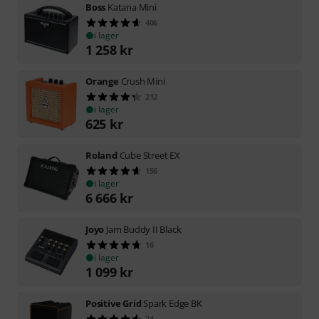
Boss
Katana Mini
406
i lager
1 258
kr
Orange
Crush Mini
212
i lager
625
kr
Roland
Cube Street EX
156
i lager
6 666
kr
Joyo
Jam Buddy II Black
16
i lager
1 099
kr
Positive Grid
Spark Edge BK
24