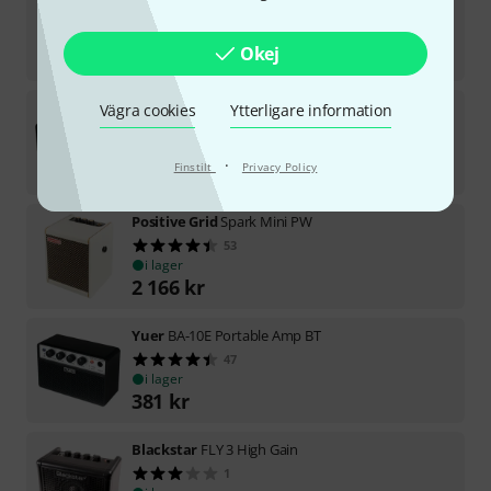
i lager
Okej
3 599
kr
Mooer
F40i Li Model. Guitar Combo IG
Vägra cookies
Ytterligare information
6
i lager
·
Finstilt
Privacy Policy
2 777
kr
Positive Grid
Spark Mini PW
53
i lager
2 166
kr
Yuer
BA-10E Portable Amp BT
47
i lager
381
kr
Blackstar
FLY 3 High Gain
1