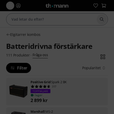
Börja 
Elgitarrer kombos
Batteridrivna förstärkare
Fråga oss
111
Produkter
·
Filter
Popularitet
Positive Grid
Spark 2 BK
317
TOPPSÄLJARE
i lager
2 899
kr
Marshall
MS-2