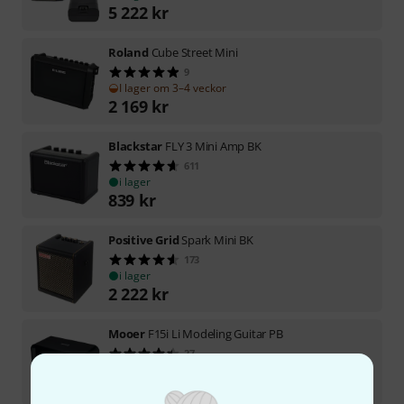
5 222
kr
Roland
Cube Street Mini
9
I lager om 3–4 veckor
2 169
kr
Blackstar
FLY 3 Mini Amp BK
611
i lager
839
kr
Positive Grid
Spark Mini BK
173
i lager
2 222
kr
Mooer
F15i Li Modeling Guitar PB
27
i lager
1 777
kr