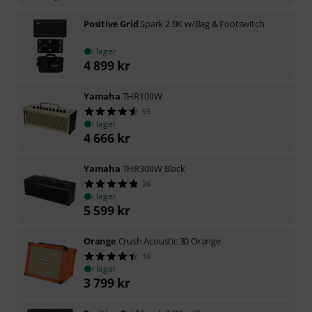
Positive Grid
Spark 2 BK w/Bag & Footswitch
i lager
4 899
kr
Yamaha
THR10IIW
55
i lager
4 666
kr
Yamaha
THR30IIW Black
36
i lager
5 599
kr
Orange
Crush Acoustic 30 Orange
16
i lager
3 799
kr