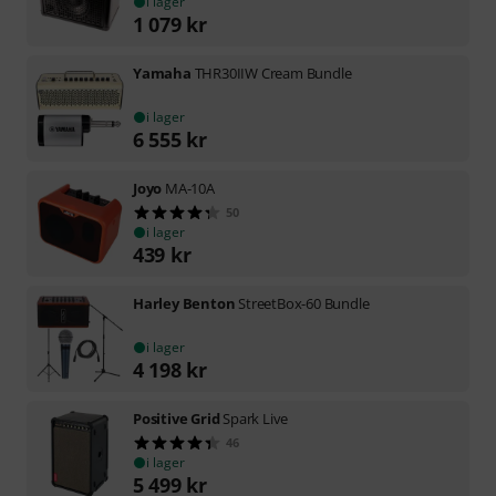
i lager
1 079
kr
Yamaha
THR30IIW Cream Bundle
i lager
6 555
kr
Joyo
MA-10A
50
i lager
439
kr
Harley Benton
StreetBox-60 Bundle
i lager
4 198
kr
Positive Grid
Spark Live
46
i lager
5 499
kr