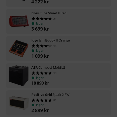
4 222
kr
Boss
Cube Street II Red
21
i lager
3 699
kr
Joyo
Jam Buddy II Orange
15
i lager
1 099
kr
AER
Compact Mobile2
13
i lager
18 890
kr
Positive Grid
Spark 2 PW
81
i lager
2 899
kr