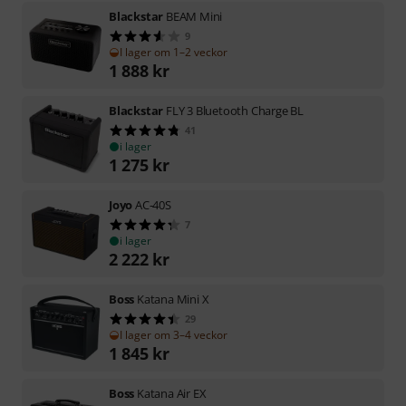
Blackstar
BEAM Mini
9
I lager om 1–2 veckor
1 888
kr
Blackstar
FLY 3 Bluetooth Charge BL
41
i lager
1 275
kr
Joyo
AC-40S
7
i lager
2 222
kr
Boss
Katana Mini X
29
I lager om 3–4 veckor
1 845
kr
Boss
Katana Air EX