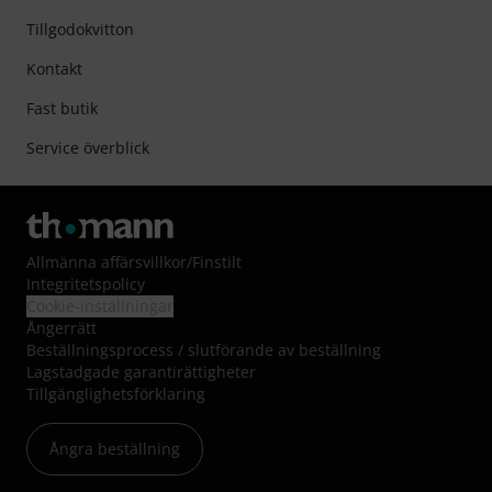
Tillgodokvitton
Kontakt
Fast butik
Service överblick
Allmänna affärsvillkor
/
Finstilt
Integritetspolicy
Cookie-inställningar
Ångerrätt
Beställningsprocess / slutförande av beställning
Lagstadgade garantirättigheter
Tillgänglighetsförklaring
Ångra beställning