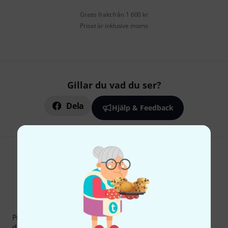
Gratis frakt från 1 600 kr
Priset är inklusive moms
Gillar du vad du ser?
Dela
Hjälp & Feedback
Thomann nyhetsbrev
Prenumererar på Thomanns Nyhetsbrev på engelska och
du kan med lite tur vinna en
50 kupong
värd
50 €
!