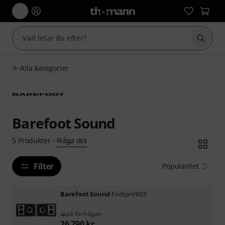
Börja 
Alla kategorier
Barefoot Sound
Fråga oss
5
Produkter
·
Filter
Popularitet
Barefoot Sound
Footprint03
på förfrågan
26 790
kr