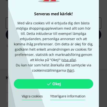
Inspirerande inlägg
Erbjudanden
Thomann Insikter
Serveras med kärlek!
E-postadress
Med våra cookies vill vi erbjuda dig den bästa
*
möjliga shoppingupplevelsen med allt som hör
till. Detta inkluderar till exempel lämpliga
Registrera dig nu
erbjudanden, personliga annonser och att
komma ihåg preferenser. Om detta är okej för dig,
Genom att klicka på "Registrera dig nu" samtycker jag till att ta emot e-
godkänn helt enkelt användningen av cookies för
postreklam. Avregistrering är möjlig när som helst. Du finner mer
information om nyhetsbrevet i vår
sekretesspolicy
.
preferenser, statistik och marknadsföring genom
att klicka på "Okej!" (
visa alla
).
* Nödvändig
Du kan när som helst återkalla ditt samtycke via
cookieinställningarna (
här
).
Handla och betala säkert
Okej
Vägra cookies
Ytterligare information