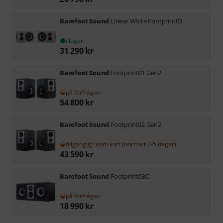
Barefoot Sound
Linear White Footprint03
i lager
31 290
kr
Barefoot Sound
Footprint01 Gen2
på förfrågan
54 800
kr
Barefoot Sound
Footprint02 Gen2
tillgänglig inom kort (normalt 2-5 dagar)
43 590
kr
Barefoot Sound
Footprint03C
på förfrågan
18 990
kr