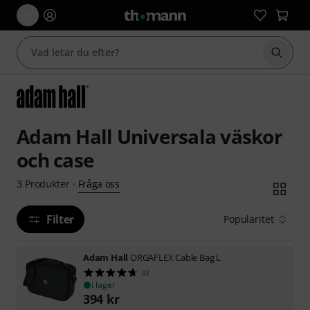
Börja 
Adam Hall Universala väskor
och case
Fråga oss
3
Produkter
·
Filter
Popularitet
Adam Hall
ORGAFLEX Cable Bag L
32
i lager
394
kr