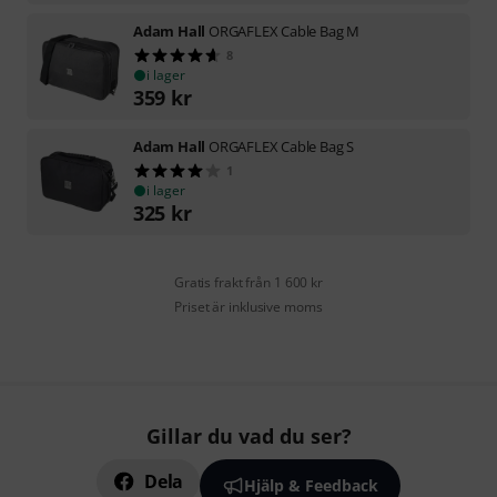
Adam Hall
ORGAFLEX Cable Bag M
8
i lager
359
kr
Adam Hall
ORGAFLEX Cable Bag S
1
i lager
325
kr
Gratis frakt från 1 600 kr
Priset är inklusive moms
Gillar du vad du ser?
Dela
Hjälp & Feedback