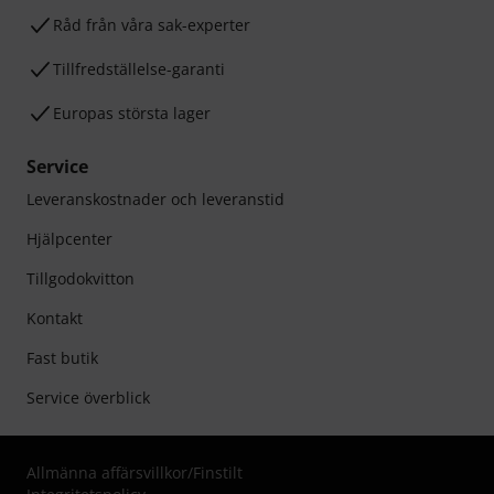
Råd från våra sak-experter
Tillfredställelse-garanti
Europas största lager
Service
Leveranskostnader och leveranstid
Hjälpcenter
Tillgodokvitton
Kontakt
Fast butik
Service överblick
Allmänna affärsvillkor
/
Finstilt