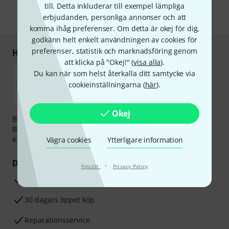
information om nyhetsbrevet i vår
sekretesspolicy
.
till. Detta inkluderar till exempel lämpliga
erbjudanden, personliga annonser och att
* Nödvändig
komma ihåg preferenser. Om detta är okej för dig,
godkänn helt enkelt användningen av cookies för
preferenser, statistik och marknadsföring genom
Handla och betala säkert
att klicka på "Okej!" (
visa alla
).
Du kan när som helst återkalla ditt samtycke via
cookieinställningarna (
här
).
Okej
Betalningen kan göras tryggt och säkert med
Banköverföring, PayPal,
Klarna Direktbetalning
eller
Kreditkort.
Vägra cookies
Ytterligare information
Dina fördelar
·
Finstilt
Privacy Policy
3-år Thomann-garanti
30 dagars öppet köp
Reparationsservice