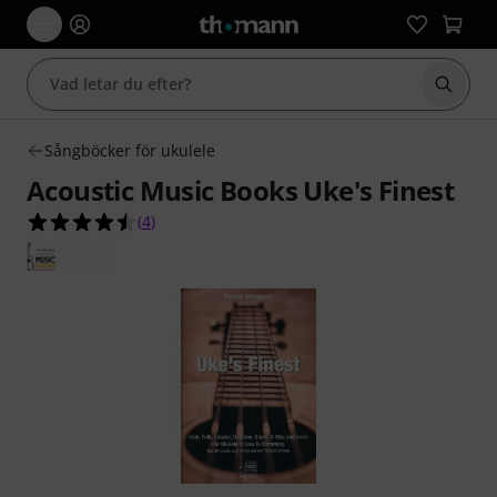
Börja 
Sångböcker för ukulele
Acoustic Music Books Uke's Finest
4.5 av 5 stjärnor från 4 kundbetyg
(
4
)