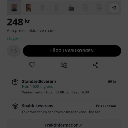
+2
248
kr
Alla priser inklusive moms
i lager
LÄGG I VARUKORGEN
1
Standardleverans
69 kr
Från 1 600 kr gratis
Väntas mellan
Tors., 13.08.
och
Fre., 14.08.
.
Snabb Leverans
Pris i kassan
Leveransdatum och fraktkostnader visas i kassan.
Fraktinformation