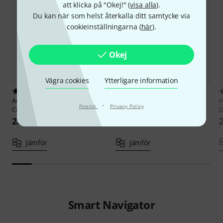
att klicka på "Okej!" (
visa alla
).
Du kan när som helst återkalla ditt samtycke via
cookieinställningarna (
här
).
Okej
Vägra cookies
Ytterligare information
2
17
Acoustic Music Books
More
Schott
Fetenbuch
H
·
Finstilt
Privacy Policy
Celtic Ballads
Gesang/Ukulele
D
284 kr
243 kr
Jämför
Jämför
Smart Navigator