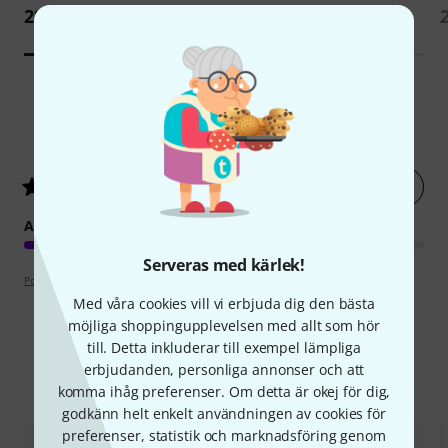
285 kr
284 kr
4
Kundbetyg
Betygsätt nu
4.5
/ 5
ARRANGEMANG
Serveras med kärlek!
Poängpolicy
Med våra cookies vill vi erbjuda dig den bästa
möjliga shoppingupplevelsen med allt som hör
till. Detta inkluderar till exempel lämpliga
erbjudanden, personliga annonser och att
Jämför alternativ
komma ihåg preferenser. Om detta är okej för dig,
godkänn helt enkelt användningen av cookies för
preferenser, statistik och marknadsföring genom