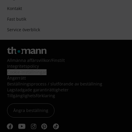
Kontakt
Fast butik
Service överblick
Allmänna affärsvillkor
/
Finstilt
Integritetspolicy
Cookie-inställningar
Ångerrätt
Beställningsprocess / slutförande av beställning
Lagstadgade garantirättigheter
Tillgänglighetsförklaring
Ångra beställning