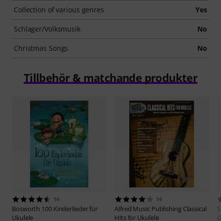
Collection of various genres
Yes
Schlager/Volksmusik
No
Christmas Songs
No
Tillbehör & matchande produkter
14
14
Bosworth
100 Kinderlieder für
Alfred Music Publishing
Classical
S
Ukulele
Hits for Ukulele
G