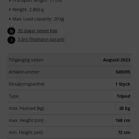
Transport length: 77 cm
Weight: 2.860 g
Max. Load capacity: 20 kg
30 dagar öppet köp
30
3 års Thomann garanti
3
Tillgänglig sedan
Augusti 2023
Artikelnummer
569395
försäljningsenhet
1 Styck
Type
Tripod
max. Payload [kg]
20 kg
max. Height [cm]
168 cm
min. Height [cm]
72 cm