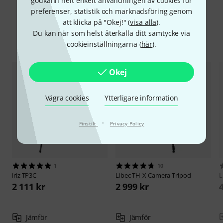
godkänn helt enkelt användningen av cookies för
preferenser, statistik och marknadsföring genom
att klicka på "Okej!" (
visa alla
).
Du kan när som helst återkalla ditt samtycke via
Jämför alternativ
cookieinställningarna (
här
).
Okej
Vägra cookies
Ytterligare information
·
Finstilt
Privacy Policy
1
10
iriz
TP3C
Libec
TH-X Camera Tripod
L
2 111 kr
2 999 kr
Jämför
Jämför