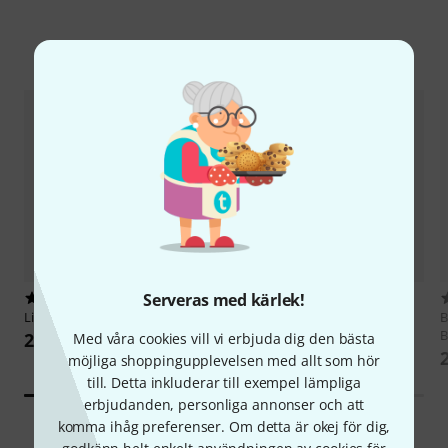
Tillbehör & matchande produkter
Serveras med kärlek!
10
144
Libec
TH-X Camera Tripod
Roadworx
Universal Ball Joint
B
B
2 999 kr
144 kr
Med våra cookies vill vi erbjuda dig den bästa
möjliga shoppingupplevelsen med allt som hör
till. Detta inkluderar till exempel lämpliga
erbjudanden, personliga annonser och att
komma ihåg preferenser. Om detta är okej för dig,