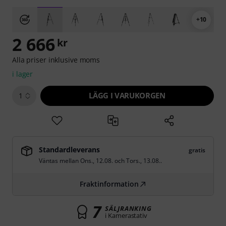
+10
2 666
kr
Alla priser inklusive moms
i lager
LÄGG I VARUKORGEN
1
Standardleverans
gratis
Väntas mellan
Ons., 12.08.
och
Tors., 13.08.
.
Fraktinformation
7
SÄLJRANKING
i Kamerastativ