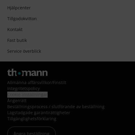
Hjälpcenter
Tillgodokvitton
Kontakt
Fast butik
Service överblick
Allmänna affärsvillkor
/
Finstilt
Integritetspolicy
Cookie-inställningar
Ångerrätt
Beställningsprocess / slutförande av beställning
Lagstadgade garantirättigheter
Tillgänglighetsförklaring
Ångra beställning