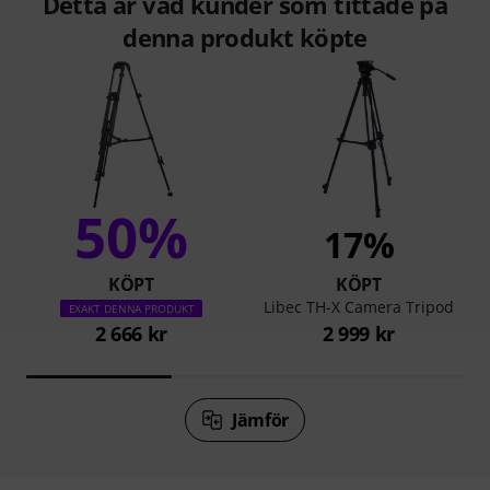
Detta är vad kunder som tittade på
denna produkt köpte
50%
17%
KÖPT
KÖPT
Libec TH-X Camera Tripod
EXAKT DENNA PRODUKT
2 666 kr
2 999 kr
Jämför