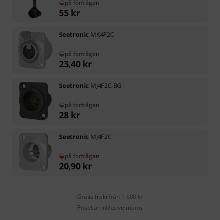
på förfrågan
55
kr
Seetronic
MK4F2C
på förfrågan
23,40
kr
Seetronic
MJ4F2C-BG
på förfrågan
28
kr
Seetronic
MJ4F2C
på förfrågan
20,90
kr
Gratis frakt från 1 600 kr
Priset är inklusive moms