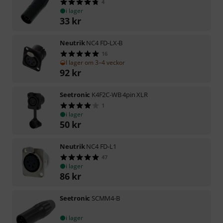
4
i lager
33
kr
Neutrik
NC4 FD-LX-B
16
I lager om 3–4 veckor
92
kr
Seetronic
K4F2C-WB 4pin XLR
1
i lager
50
kr
Neutrik
NC4 FD-L1
47
i lager
86
kr
Seetronic
SCMM4-B
i lager