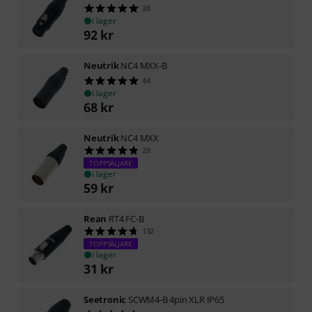
38
i lager
92
kr
Neutrik
NC4 MXX-B
44
i lager
68
kr
Neutrik
NC4 MXX
28
TOPPSÄLJARE
i lager
59
kr
Rean
RT4 FC-B
132
TOPPSÄLJARE
i lager
31
kr
Seetronic
SCWM4-B 4pin XLR IP65