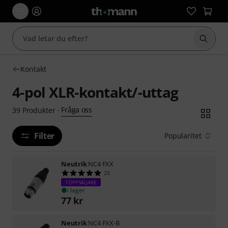
Börja 
Kontakt
4-pol XLR-kontakt/-uttag
Fråga oss
39
Produkter
·
Filter
Popularitet
Neutrik
NC4 FXX
25
TOPPSÄLJARE
i lager
77
kr
Neutrik
NC4 FXX-B