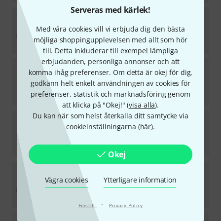
Serveras med kärlek!
Seetronic
SCWM4 4pin XLR IP65
Med våra cookies vill vi erbjuda dig den bästa
på förfrågan
möjliga shoppingupplevelsen med allt som hör
37
kr
till. Detta inkluderar till exempel lämpliga
erbjudanden, personliga annonser och att
Seetronic
C4F2C-W
komma ihåg preferenser. Om detta är okej för dig,
1
godkänn helt enkelt användningen av cookies för
i lager
preferenser, statistik och marknadsföring genom
84
kr
att klicka på "Okej!" (
visa alla
).
Du kan när som helst återkalla ditt samtycke via
Seetronic
MK4F2C-BG
cookieinställningarna (
här
).
på förfrågan
29
kr
Okej
Seetronic
SCMM4
Vägra cookies
Ytterligare information
på förfrågan
23,40
kr
·
Finstilt
Privacy Policy
Seetronic
SCMF4-BG