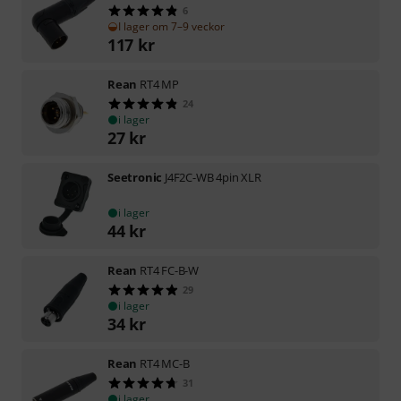
6
I lager om 7–9 veckor
117
kr
Rean
RT4 MP
24
i lager
27
kr
Seetronic
J4F2C-WB 4pin XLR
i lager
44
kr
Rean
RT4 FC-B-W
29
i lager
34
kr
Rean
RT4 MC-B
31
i lager