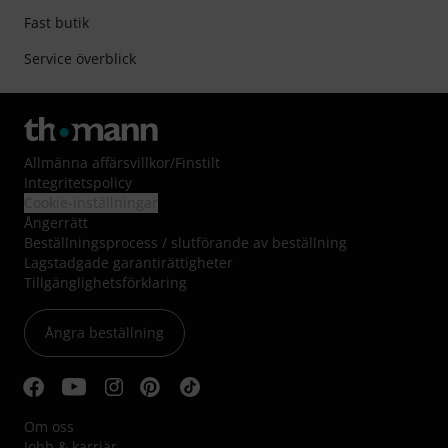
Fast butik
Service överblick
Allmänna affärsvillkor
/
Finstilt
Integritetspolicy
Cookie-inställningar
Ångerrätt
Beställningsprocess / slutförande av beställning
Lagstadgade garantirättigheter
Tillgänglighetsförklaring
Ångra beställning
Om oss
Jobb & karriär