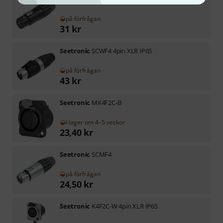
på förfrågan
31
kr
Seetronic
SCWF4 4pin XLR IP65
på förfrågan
43
kr
Seetronic
MK4F2C-B
I lager om 4–5 veckor
23,40
kr
Seetronic
SCMF4
på förfrågan
24,50
kr
Seetronic
K4F2C-W 4pin XLR IP65