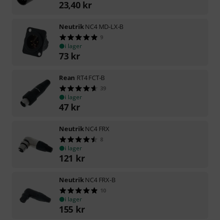
23,40
kr
Neutrik
NC4 MD-LX-B
9
i lager
73
kr
Rean
RT4 FCT-B
39
i lager
47
kr
Neutrik
NC4 FRX
8
i lager
121
kr
Neutrik
NC4 FRX-B
10
i lager
155
kr