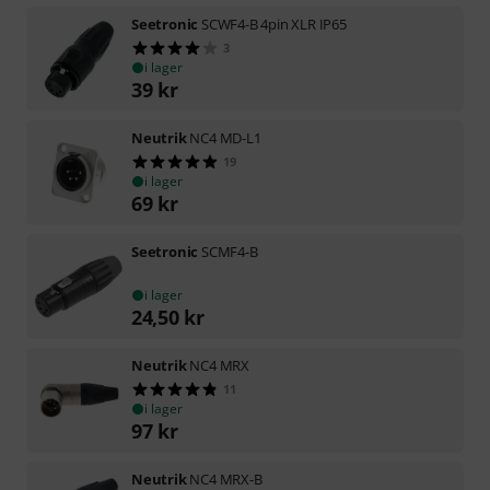
Seetronic
SCWF4-B 4pin XLR IP65
3
i lager
39
kr
Neutrik
NC4 MD-L1
19
i lager
69
kr
Seetronic
SCMF4-B
i lager
24,50
kr
Neutrik
NC4 MRX
11
i lager
97
kr
Neutrik
NC4 MRX-B