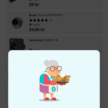
29
kr
Rean
Tiny XLR RT4 MPR
14
i lager
24,60
kr
Seetronic
MJ4F2C-B
i lager
20,90
kr
Seetronic
SCMM4-BG
på förfrågan
29
kr
Seetronic
J4F2C-W 4pin XLR IP65
på förfrågan
50
kr