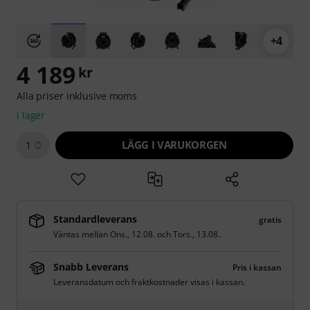
+4
4 189
kr
Alla priser inklusive moms
i lager
LÄGG I VARUKORGEN
1
Standardleverans
gratis
Väntas mellan
Ons., 12.08.
och
Tors., 13.08.
.
Snabb Leverans
Pris i kassan
Leveransdatum och fraktkostnader visas i kassan.