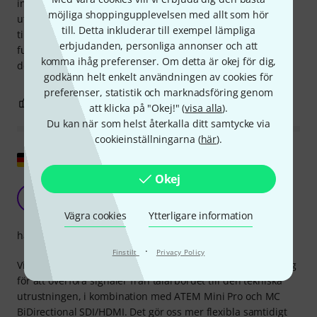
inte bara utmärkt för inomhusbruk, utan även för
möjliga shoppingupplevelsen med allt som hör
utomhusbruk, och den har inte svikit mig än. Även efter 72
till. Detta inkluderar till exempel lämpliga
timmar i regn och lera höll den perfekt och fortsatte att
erbjudanden, personliga annonser och att
fungera. Priset är inte direkt ett fynd, men jag skulle
komma ihåg preferenser. Om detta är okej för dig,
definitivt köpa den igen. :)
godkänn helt enkelt användningen av cookies för
preferenser, statistik och marknadsföring genom
2
0
ANMÄL RECENSION
att klicka på "Okej!" (
visa alla
).
Du kan när som helst återkalla ditt samtycke via
cookieinställningarna (
här
).
Visa original
Okej
Utmärkt tillskott till vår utrustning
P
Preugen 13.08.2020
Vägra cookies
Ytterligare information
hantverkskvalitet
·
Finstilt
Privacy Policy
Vi använder den här produkten för vår konferensutrustning
för att överföra signaler från talarbordet till den tekniska
utrustningen, i kombination med ATEM Mini Pro och MC
BiDirectional SDI/HDMI. Det gör oss mer flexibla samtidigt