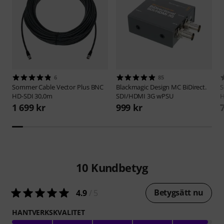
6
85
Sommer Cable
Vector Plus BNC
Blackmagic Design
MC BiDirect.
S
HD-SDI 30,0m
SDI/HDMI 3G wPSU
H
1 699 kr
999 kr
10
Kundbetyg
Betygsätt nu
4.9
/ 5
HANTVERKSKVALITET