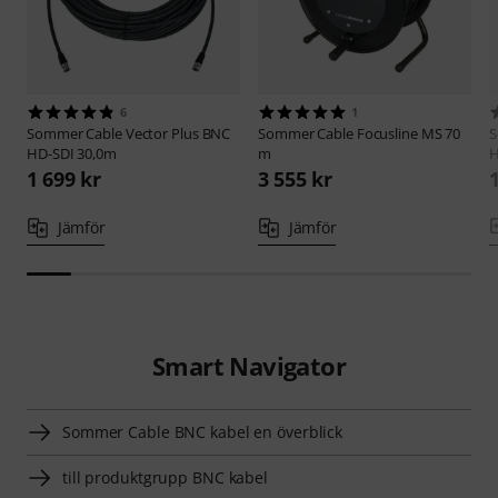
6
1
Sommer Cable
Vector Plus BNC
Sommer Cable
Focusline MS 70
S
HD-SDI 30,0m
m
H
1 699 kr
3 555 kr
Jämför
Jämför
Smart Navigator
Sommer Cable BNC kabel en överblick
till produktgrupp BNC kabel