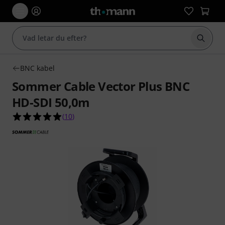
Börja 
BNC kabel
Sommer Cable Vector Plus BNC
HD-SDI 50,0m
4.9 av 5 stjärnor från 10 kundbetyg
(
10
)