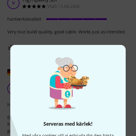
V
VSali 13.04.2026
hantverkskvalitet
Very nice build quality, good cable. Works just as intended.
0
0
ANMÄL RECENSION
Visa original
En lite annorlunda "trumma" :D
P:
Paul :) 18.06.2021
hantverkskvalitet
En produkt precis som jag har vant mig vid av Sommer.
Serveras med kärlek!
Kabeln är av utmärkt kvalitet och den medföljande rullen
gör den otroligt enkel att transportera och förvara. Den är
Med våra cookies vill vi erbjuda dig den bästa