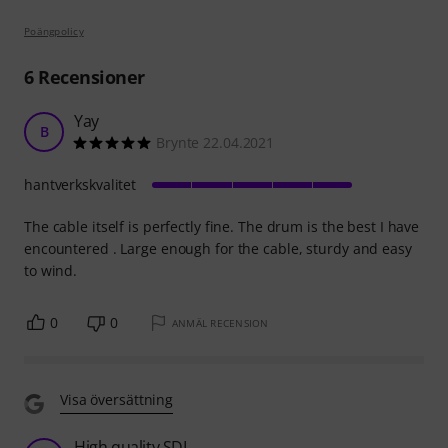
Poängpolicy
6
Recensioner
Yay
B
Brynte 22.04.2021
hantverkskvalitet
The cable itself is perfectly fine. The drum is the best I have
encountered . Large enough for the cable, sturdy and easy
to wind.
0
0
ANMÄL RECENSION
Visa översättning
High quality SDI