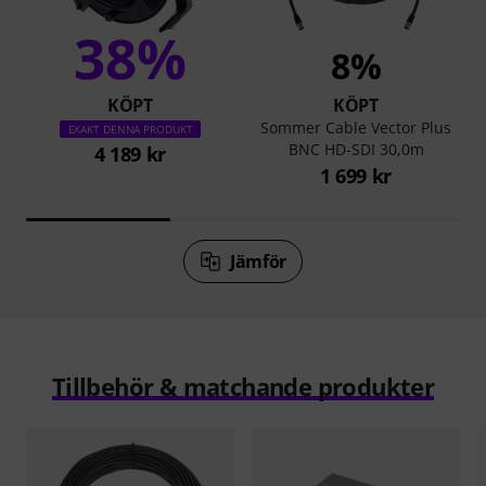
38%
8%
KÖPT
KÖPT
Sommer Cable Vector Plus
EXAKT DENNA PRODUKT
BNC HD-SDI 30,0m
4 189 kr
1 699 kr
Jämför
Tillbehör & matchande produkter