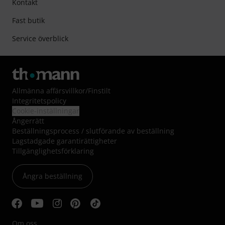
Kontakt
Fast butik
Service överblick
Allmänna affärsvillkor
/
Finstilt
Integritetspolicy
Cookie-inställningar
Ångerrätt
Beställningsprocess / slutförande av beställning
Lagstadgade garantirättigheter
Tillgänglighetsförklaring
Ångra beställning
Om oss