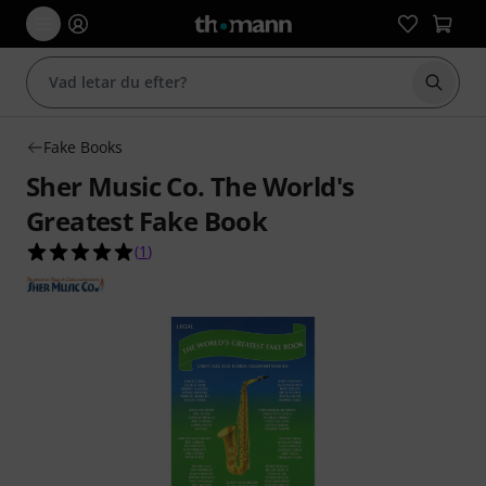
Börja 
Fake Books
Sher Music Co. The World's
Greatest Fake Book
5.0 av 5 stjärnor från 1 kundbetyg
(
1
)