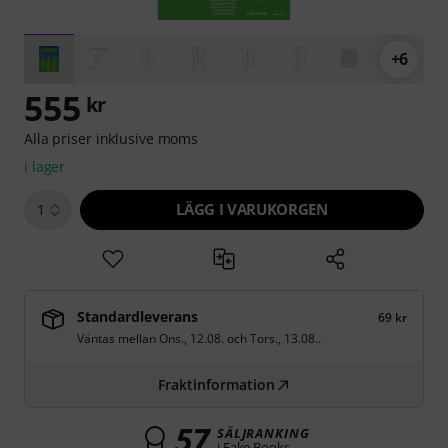
+6
555
kr
Alla priser inklusive moms
i lager
LÄGG I VARUKORGEN
1
Standardleverans
69 kr
Väntas mellan
Ons., 12.08.
och
Tors., 13.08.
.
Fraktinformation
57
SÄLJRANKING
i Fake Books