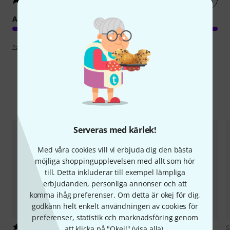
ARRANGEMANG
Poängpolicy
Jämför alternativ
Serveras med kärlek!
Med våra cookies vill vi erbjuda dig den bästa
möjliga shoppingupplevelsen med allt som hör
till. Detta inkluderar till exempel lämpliga
erbjudanden, personliga annonser och att
komma ihåg preferenser. Om detta är okej för dig,
godkänn helt enkelt användningen av cookies för
preferenser, statistik och marknadsföring genom
5
Sher Music Co.
The New Real
S
att klicka på "Okej!" (
visa alla
).