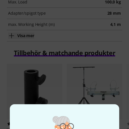
Max. Load
100,0 kg
Adapter/spigot type
28 mm
max. Working Height (m)
4,1 m
Visa mer
Tillbehör & matchande produkter
36
Roadworx
Wind Up 100-4