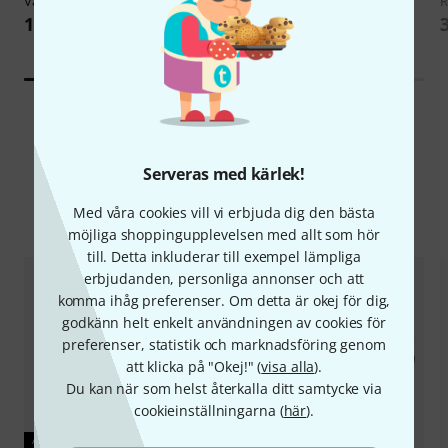
Varytec
TV-Adaptor for Stand
Bundle
R
167 kr
3 333 kr
Serveras med kärlek!
Med våra cookies vill vi erbjuda dig den bästa
Jämför alternativ
möjliga shoppingupplevelsen med allt som hör
till. Detta inkluderar till exempel lämpliga
erbjudanden, personliga annonser och att
komma ihåg preferenser. Om detta är okej för dig,
godkänn helt enkelt användningen av cookies för
preferenser, statistik och marknadsföring genom
att klicka på "Okej!" (
visa alla
).
Du kan när som helst återkalla ditt samtycke via
cookieinställningarna (
här
).
AKTUELL PRODUKT