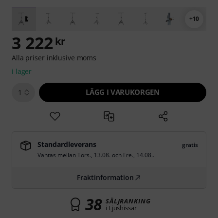
+10
3 222
kr
Alla priser inklusive moms
i lager
LÄGG I VARUKORGEN
1
Standardleverans
gratis
Väntas mellan
Tors., 13.08.
och
Fre., 14.08.
.
Fraktinformation
38
SÄLJRANKING
i Ljushissar