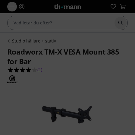
Börja 
Studio hållare + stativ
Roadworx TM-X VESA Mount 385
for Bar
4.0 av 5 stjärnor från 1 kundbetyg
(
1
)