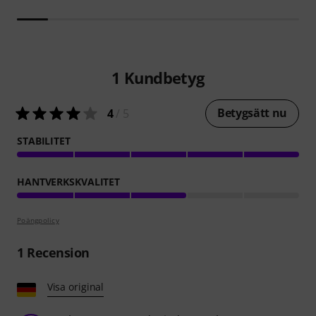
1
Kundbetyg
Betygsätt nu
4
/ 5
STABILITET
HANTVERKSKVALITET
Poängpolicy
1
Recension
Visa original