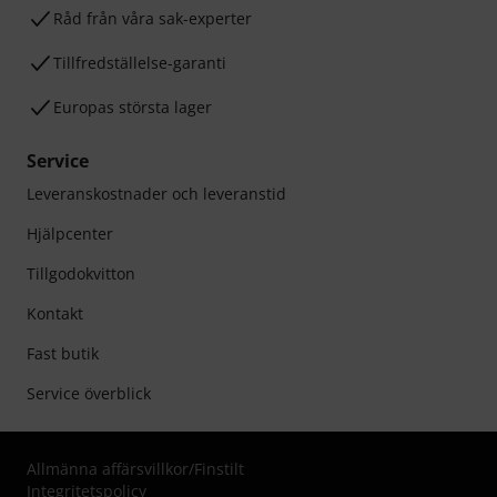
Råd från våra sak-experter
Tillfredställelse-garanti
Europas största lager
Service
Leveranskostnader och leveranstid
Hjälpcenter
Tillgodokvitton
Kontakt
Fast butik
Service överblick
Allmänna affärsvillkor
/
Finstilt
Integritetspolicy