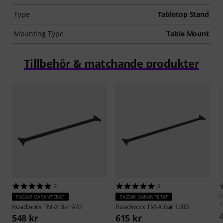
Type
Tabletop Stand
Mounting Type
Table Mount
Tillbehör & matchande produkter
3
3
R
PASSAR GARANTERAT
PASSAR GARANTERAT
1
Roadworx
TM-X Bar 970
Roadworx
TM-X Bar 1200
548 kr
615 kr