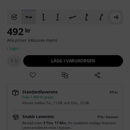
+6
492
kr
Alla priser inklusive moms
i lager
LÄGG I VARUKORGEN
1
Standardleverans
69 kr
Från 1 600 kr gratis
Väntas mellan
Tis., 11.08.
och
Ons., 12.08.
.
Snabb Leverans
Pris i kassan
Beställ inom
3 Tim. 17 Min.
för snabbast möjliga leverans.
Leveransdatum visas i kassan.