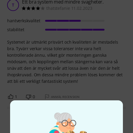
Ett bra system med mindre svagheter.
T
thatstefanie 11.02.2023
hantverkskvalitet
stabilitet
Systemet är utmärkt prisvärt och kvaliteten är mestadels
bra. Tyvärr verkar vissa toleranser inte vara helt
kontrollerade ännu, vilket gör monteringen ganska
mödosam, och kopplingen mellan stängerna kan vara så
snäv att den är mycket svår att lossa även när den är helt
ihopskruvad. Om dessa mindre problem löses kommer det
att bli ett verkligt fantastiskt system!
1
0
ANMÄL RECENSION
Läs alla recensioner