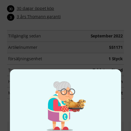
30 dagar öppet köp
30
3 års Thomann garanti
3
Tillgänglig sedan
September 2022
Artikelnummer
551171
försäljningsenhet
1 Styck
Type
Tabletop Stand
Height
0 mm – 470 mm
Mounting Type
Table Mount
Tillbehör & matchande produkter