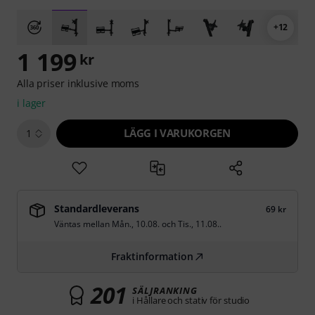
+12
1 199
kr
Alla priser inklusive moms
i lager
LÄGG I VARUKORGEN
1
Standardleverans
69 kr
Väntas mellan
Mån., 10.08.
och
Tis., 11.08.
.
Fraktinformation
201
SÄLJRANKING
i Hållare och stativ för studio