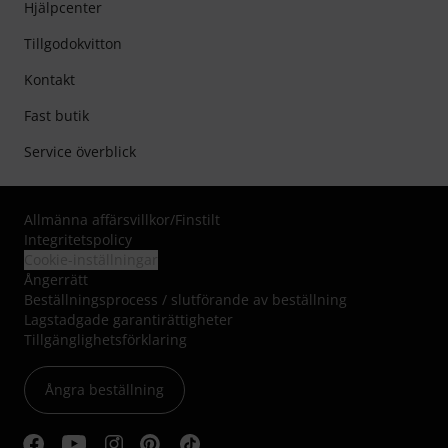
Hjälpcenter
Tillgodokvitton
Kontakt
Fast butik
Service överblick
Allmänna affärsvillkor
/
Finstilt
Integritetspolicy
Cookie-inställningar
Ångerrätt
Beställningsprocess / slutförande av beställning
Lagstadgade garantirättigheter
Tillgänglighetsförklaring
Ångra beställning