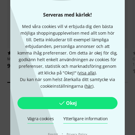
Serveras med kärlek!
Med våra cookies vill vi erbjuda dig den bästa
möjliga shoppingupplevelsen med allt som hör
till. Detta inkluderar till exempel lämpliga
erbjudanden, personliga annonser och att
komma ihåg preferenser. Om detta är okej för dig,
77
246
Millenium
Laptop-Arm
Rode
PSA1+
G
godkänn helt enkelt användningen av cookies för
1
959 kr
1 139 kr
preferenser, statistik och marknadsföring genom
att klicka på "Okej!" (
visa alla
).
Du kan när som helst återkalla ditt samtycke via
cookieinställningarna (
här
).
Okej
Vägra cookies
Ytterligare information
Jämför alternativ
·
Finstilt
Privacy Policy