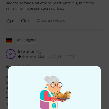
undone. Maybe a bit expensive for what it is, but at the
same time I have seen worse prices.
0
0
ANMÄL RECENSION
Visa original
Inte tillförlitlig
M
Matthias-S. 24.11.2021
hantverkskvalitet
Jag har nu fått min tredje adapter. Vid den första
beställningen var en adapter defekt och kunde inte
upprätta någon anslutning. Jag klagade och Thomann
skickade mig omedelbart en ny. Det gick supersnabbt.
TACK! Tyvärr gick även denna adapter sönder efter första
användningen.