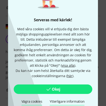
0
0
ANMÄL RECENSION
Serveras med kärlek!
Visa original
Med våra cookies vill vi erbjuda dig den bästa
möjliga shoppingupplevelsen med allt som hör
Den gör vad den ska!
M
till. Detta inkluderar till exempel lämpliga
Matthias_H 04.10.2020
erbjudanden, personliga annonser och att
komma ihåg preferenser. Om detta är okej för dig,
hantverkskvalitet
godkänn helt enkelt användningen av cookies för
preferenser, statistik och marknadsföring genom
Jag använder adaptern för att streama full HD-video från
att klicka på "Okej!" (
visa alla
).
min Sony Alpha till en videomixer. Den är robust byggd och
Du kan när som helst återkalla ditt samtycke via
gör precis vad den lovar. 1080p60 fungerar utan problem;
cookieinställningarna (
här
).
jag har dock inte testat Ultra HD än.
Okej
0
0
ANMÄL RECENSION
Vägra cookies
Ytterligare information