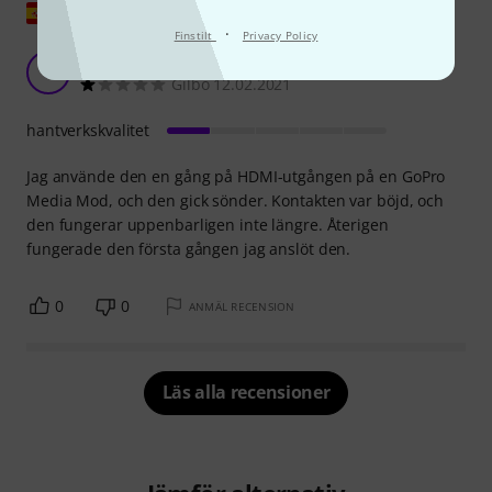
Visa original
·
Finstilt
Privacy Policy
Mycket dålig tillverkning
G
Gilbo 12.02.2021
hantverkskvalitet
Jag använde den en gång på HDMI-utgången på en GoPro
Media Mod, och den gick sönder. Kontakten var böjd, och
den fungerar uppenbarligen inte längre. Återigen
fungerade den första gången jag anslöt den.
0
0
ANMÄL RECENSION
Läs alla recensioner