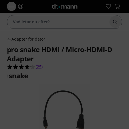
Börja 
Adapter för dator
pro snake HDMI / Micro-HDMI-D
Adapter
4.2 av 5 stjärnor från 25 kundbetyg
(
25
)