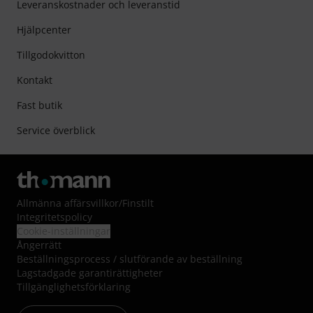
Leveranskostnader och leveranstid
Hjälpcenter
Tillgodokvitton
Kontakt
Fast butik
Service överblick
Allmänna affärsvillkor
/
Finstilt
Integritetspolicy
Cookie-inställningar
Ångerrätt
Beställningsprocess / slutförande av beställning
Lagstadgade garantirättigheter
Tillgänglighetsförklaring