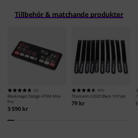
Tillbehör & matchande produkter
232
8902
Blackmagic Design
ATEM Mini
Thomann
V2020 Black 10 Pack
P
Pro
79 kr
3 590 kr