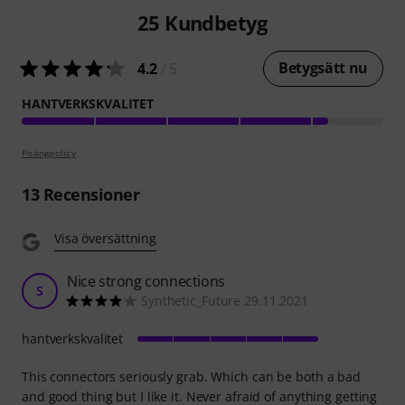
25
Kundbetyg
Betygsätt nu
4.2
/ 5
HANTVERKSKVALITET
Poängpolicy
13
Recensioner
Visa översättning
Nice strong connections
S
Synthetic_Future 29.11.2021
hantverkskvalitet
This connectors seriously grab. Which can be both a bad
and good thing but I like it. Never afraid of anything getting