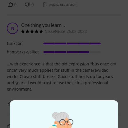
0
0
ANMÄL RECENSION
One thing you learn...
N
NisseNisse 26.02.2022
funktion
hantverkskvalitet
...with experience is that the old expression "buy once cry
once" very much applies for stuff in the camera/video
world. Cheap stuff breaks. Good stuff holds up for years
and years. I would trust to use these in a professional
environment.
0
0
ANMÄL RECENSION
Visa översättning