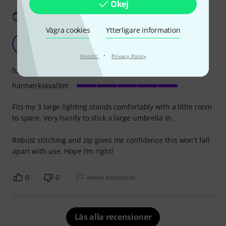
Okej
Visa översättning
Vägra cookies
Ytterligare information
Very sturdy bag
M
mattphoto 07.01.2021
·
Finstilt
Privacy Policy
funktion
hantverkskvalitet
Fits my 3 large lighting stands comfortably with a little room
to spare. Very handy to stick a large umbrella in.
Robust stitching and zip gives me confidence this won't fall
apart with use. Hope I'm right!
0
0
ANMÄL RECENSION
Läs alla recensioner