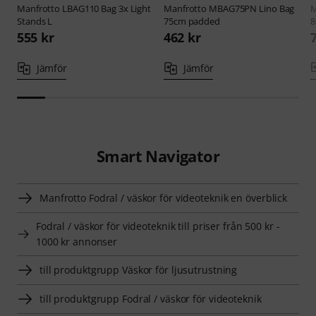
Manfrotto
LBAG110 Bag 3x Light
Manfrotto
MBAG75PN Lino Bag
M
Stands L
75cm padded
8
555 kr
462 kr
Jämför
Jämför
Smart Navigator
Manfrotto Fodral / väskor för videoteknik en överblick
Fodral / väskor för videoteknik till priser från 500 kr -
1000 kr annonser
till produktgrupp Väskor för ljusutrustning
till produktgrupp Fodral / väskor för videoteknik