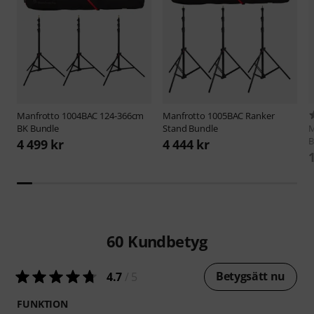
Manfrotto
1004BAC 124-366cm
Manfrotto
1005BAC Ranker
BK Bundle
Stand Bundle
M
B
4 499 kr
4 444 kr
60
Kundbetyg
Betygsätt nu
4.7
/ 5
FUNKTION