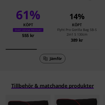
61%
14%
KÖPT
KÖPT
Flyht Pro Gorilla Bag SB-S
EXAKT DENNA PRODUKT
2in1 S 130cm
555 kr
389 kr
Jämför
Tillbehör & matchande produkter