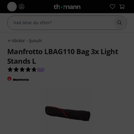
Börja 
Väskor - ljusutr.
Manfrotto LBAG110 Bag 3x Light
Stands L
4.7 av 5 stjärnor från 60 kundbetyg
(
60
)