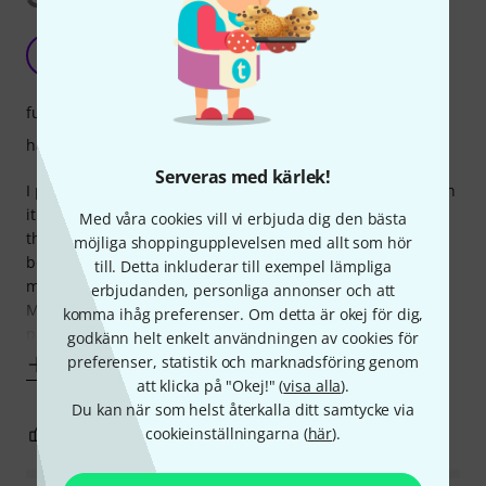
Reassuring and spacious
C
chalker_and_talker 26.07.2022
funktion
hantverkskvalitet
Serveras med kärlek!
I purchased this to house 2 LS1160 Manfrotto stands, which
it manages comfortably (with more than enough space to
Med våra cookies vill vi erbjuda dig den bästa
throw in a compartively diminutive Manfrotto nanopole -
möjliga shoppingupplevelsen med allt som hör
box and all). Overall the bag seems well made (and I'm
till. Detta inkluderar till exempel lämpliga
much happier with the build quality than with, say,
erbjudanden, personliga annonser och att
Manfrotto's more lightweight LBAG range - which has
komma ihåg preferenser. Om detta är okej för dig,
problematic 'lids'). There seems to be a
godkänn helt enkelt användningen av cookies för
preferenser, statistik och marknadsföring genom
Visa mer
att klicka på "Okej!" (
visa alla
).
Du kan när som helst återkalla ditt samtycke via
cookieinställningarna (
här
).
0
1
ANMÄL RECENSION