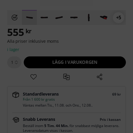
+5
555
kr
Alla priser inklusive moms
i lager
LÄGG I VARUKORGEN
1
Standardleverans
69 kr
Från 1 600 kr gratis
Väntas mellan
Tis., 11.08.
och
Ons., 12.08.
.
Snabb Leverans
Pris i kassan
Beställ inom
5 Tim. 44 Min.
för snabbast möjliga leverans.
Leveransdatum visas i kassan.