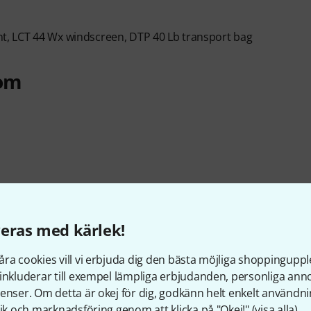
, LCT 44 Wx windscreen, DTP 40 Lb transport bag
oom
eras med kärlek!
ra cookies vill vi erbjuda dig den bästa möjliga shoppingupple
inkluderar till exempel lämpliga erbjudanden, personliga an
enser. Om detta är okej för dig, godkänn helt enkelt användni
tik och marknadsföring genom att klicka på "Okej!" (
visa alla
).