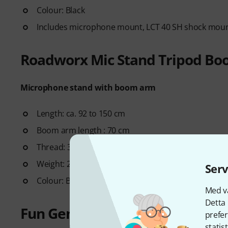
Colour: Black
Includes microphone mount, LCT 40 SH shock mount
Roadworx Mic Stand Tripod B
Microphone stand with boom arm
Length: ca. 92 to 150 cm
Boom arm length : 70 cm
Thread: 3/8" and with a 5/8" adapter
Weight: 2.2 kg
Serv
Colour: Black
Med vå
Detta 
Fun Generation Pop1
prefer
statis