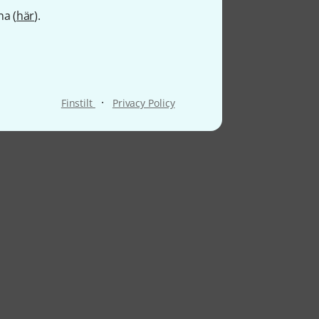
na (
här
).
·
Finstilt
Privacy Policy