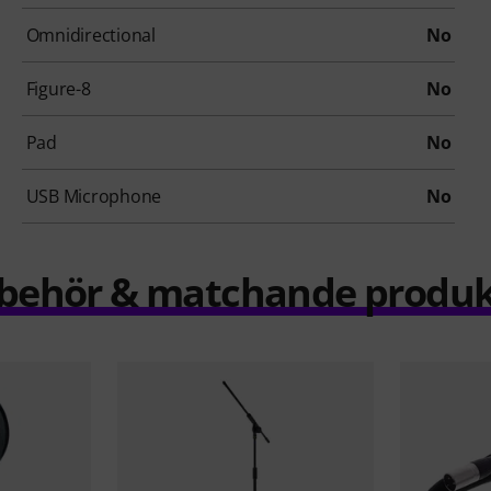
Omnidirectional
No
Figure-8
No
Pad
No
USB Microphone
No
llbehör & matchande produk