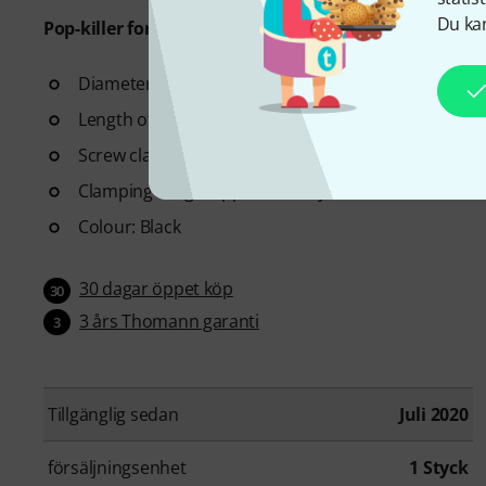
Du kan
Pop-killer for clamp-on
Diameter of the screen: 150 mm
Length of gooseneck: 350 mm
Screw clamp fits all common microphone stands
Clamping range: Approximately 18 - 25 mm
Colour: Black
30 dagar öppet köp
30
3 års Thomann garanti
3
Tillgänglig sedan
Juli 2020
försäljningsenhet
1 Styck