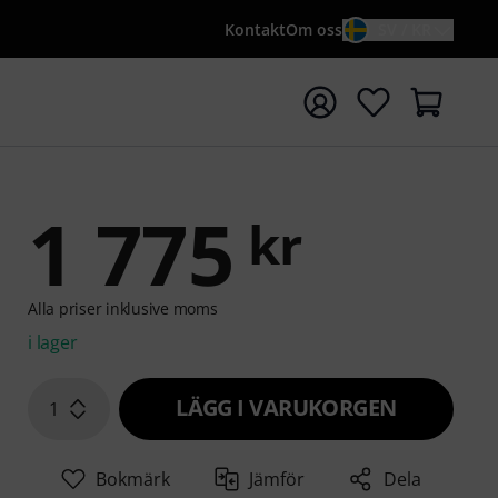
Kontakt
Om oss
SV / KR
a sökningen med söktermen {searchTerm}
1 775
kr
Alla priser inklusive moms
i lager
LÄGG I VARUKORGEN
1
Bokmärk
Jämför
Dela