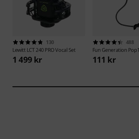
130
488
Lewitt
LCT 240 PRO Vocal Set
Fun Generation
Pop
1 499 kr
111 kr