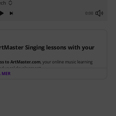
ech
0:00
ArtMaster Singing lessons with your
ess to ArtMaster.com
, your online music learning
nd vocal development.
A MER
t between 15th July 2026 and 14th October 2026,
 voucher code giving you full access to our premium
 taught by
Stevvi Alexander
, who has worked with
and, Justin Timberlake and Britney Spears
.
iques through
34 step-by-step video lessons
, covering