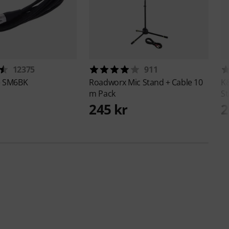
12375
911
e
SM6BK
Roadworx
Mic Stand + Cable 10
K
m Pack
S
245 kr
2