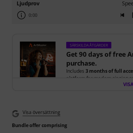
Ljudprov
Spe
0:00
SÄRSKILDA ÅTGÄRDER
Get 90 days of free 
purchase.
Includes
3 months of full acc
platform for modern singing a
VIS
When you purchase this produc
you will receive a free 90-days
Singing for Beginners
course,
Visa översättning
artists including
Barbra Streis
Bundle offer comprising
Learn essential singing techn