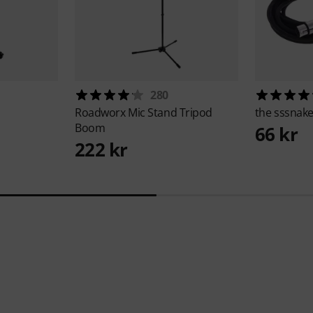
280
1
Roadworx
Mic Stand Tripod
the sssnak
Boom
66 kr
222 kr