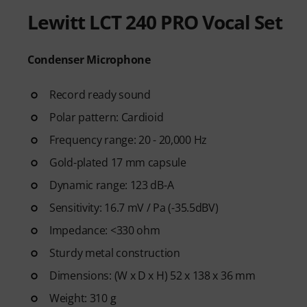
breathing, vocal control, pitch
Lewitt LCT 240 PRO Vocal Set
exercises to help you develop
complete beginner or want to 
structured path to becoming a
Condenser Microphone
After your order has been shipp
Record ready sound
code by email. The subscriptio
Polar pattern: Cardioid
period.
Frequency range: 20 - 20,000 Hz
Gold-plated 17 mm capsule
Dynamic range: 123 dB-A
Sensitivity: 16.7 mV / Pa (-35.5dBV)
Impedance: <330 ohm
Sturdy metal construction
Dimensions: (W x D x H) 52 x 138 x 36 mm
Weight: 310 g