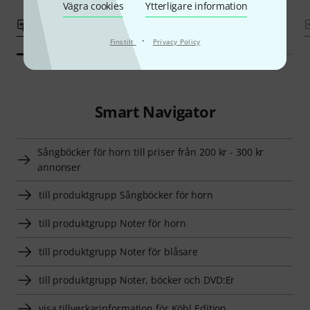
Vägra cookies
Ytterligare information
Jämför
Jämför
·
Finstilt
Privacy Policy
Smart Navigator
Sångböcker för horn till priser från 200 kr - 300 kr
annonser
till produktgrupp Sångböcker för horn
till produktgrupp Noter för horn
till produktgrupp Noter för blåsare
till produktgrupp Noter, böcker och DVD:Er
visa tillverkarinformation för Köbl Edition