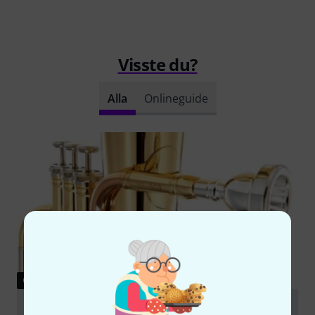
Visste du?
Alla
Onlineguide
GUIDE
Alto Horn and Euphonium