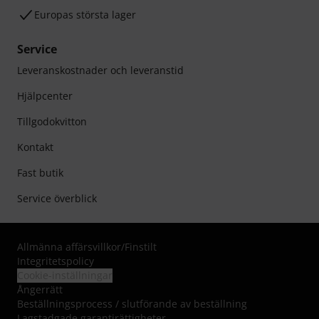
Europas största lager
Service
Leveranskostnader och leveranstid
Hjälpcenter
Tillgodokvitton
Kontakt
Fast butik
Service överblick
Allmänna affärsvillkor
/
Finstilt
Integritetspolicy
Cookie-inställningar
Ångerrätt
Beställningsprocess / slutförande av beställning
Lagstadgade garantirättigheter