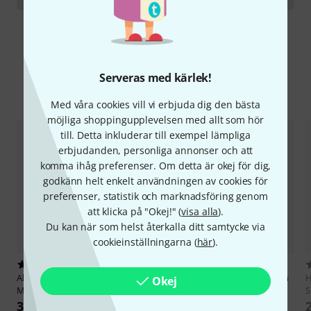
Serveras med kärlek!
Jämför alternativ
Med våra cookies vill vi erbjuda dig den bästa
möjliga shoppingupplevelsen med allt som hör
till. Detta inkluderar till exempel lämpliga
erbjudanden, personliga annonser och att
komma ihåg preferenser. Om detta är okej för dig,
godkänn helt enkelt användningen av cookies för
preferenser, statistik och marknadsföring genom
att klicka på "Okej!" (
visa alla
).
Du kan när som helst återkalla ditt samtycke via
cookieinställningarna (
här
).
2
2
Alfred Music Publishing
Ultimate
Horst Rapp Verlag
Horn Lernen
H
Okej
Movie Solos Horn
mit Spaß 2
S
347 kr
289 kr