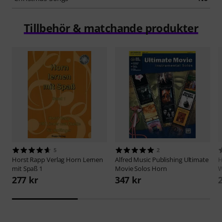
Tillbehör & matchande produkter
5
2
Horst Rapp Verlag
Horn Lernen
Alfred Music Publishing
Ultimate
H
mit Spaß 1
Movie Solos Horn
W
277 kr
347 kr