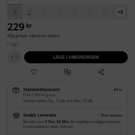
+2
229
kr
Alla priser inklusive moms
i lager
LÄGG I VARUKORGEN
1
Standardleverans
69 kr
Från 1 600 kr gratis
Väntas mellan
Tis., 11.08.
och
Ons., 12.08.
.
Snabb Leverans
Pris i kassan
Beställ inom
5 Tim. 52 Min.
för snabbast möjliga leverans.
Leveransdatum visas i kassan.