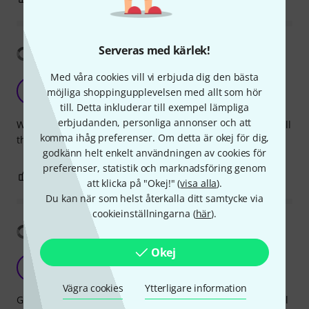
Serveras med kärlek!
Visa översättning
Med våra cookies vill vi erbjuda dig den bästa
the bible
N
möjliga shoppingupplevelsen med allt som hör
Nickwolf 06.11.2017
till. Detta inkluderar till exempel lämpliga
erbjudanden, personliga annonser och att
What to say... this is the bible for any jazz musician it has all
komma ihåg preferenser. Om detta är okej för dig,
the classics in a very friendly printed page.
godkänn helt enkelt användningen av cookies för
preferenser, statistik och marknadsföring genom
0
0
ANMÄL RECENSION
att klicka på "Okej!" (
visa alla
).
Du kan när som helst återkalla ditt samtycke via
cookieinställningarna (
här
).
Visa översättning
Okej
A
Anonym 01.05.2015
Vägra cookies
Ytterligare information
Great book, love the font, love the arrangement, and it's full