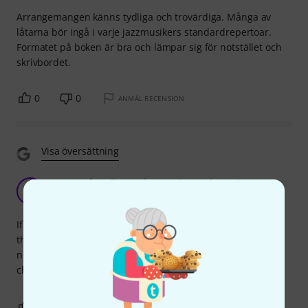
Arrangemangen känns tydliga och trovärdiga. Många av
låtarna bör ingå i varje jazzmusikers standardrepertoar.
Formatet på boken är bra och lämpar sig för notstället och
skrivbordet.
0
0
ANMÄL RECENSION
Visa översättning
A must for all people wanting to learn jazz
A
Anonym 08.02.2016
If you're looking to learn some standard jazz tunes this is
the way to go. If you're a bass, trumpet og sax player and
not reading the standard treble key I would recommend
checking out the bass-key, Bb or Eb versjon of this book.
0
0
ANMÄL RECENSION