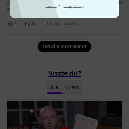
of beautiful songs... But I just feel like a lot of the classic jazz
·
Finstilt
Privacy Policy
and blues standards are missing.
0
0
ANMÄL RECENSION
Läs alla recensioner
Visste du?
Alla
videos