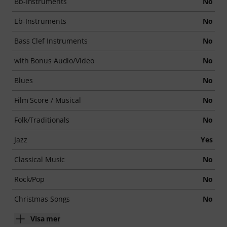
Bb-Instruments
No
Eb-Instruments
No
Bass Clef Instruments
No
with Bonus Audio/Video
No
Blues
No
Film Score / Musical
No
Folk/Traditionals
No
Jazz
Yes
Classical Music
No
Rock/Pop
No
Christmas Songs
No
Visa mer