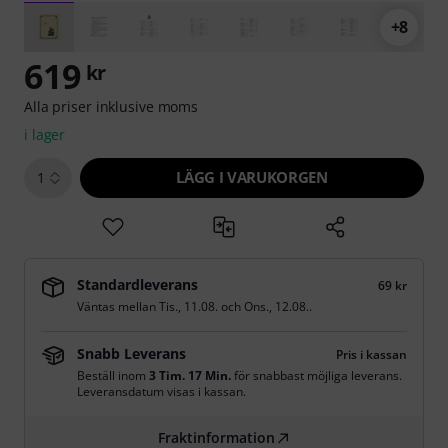
+8
619
kr
Alla priser inklusive moms
i lager
LÄGG I VARUKORGEN
1
Standardleverans
69 kr
Väntas mellan
Tis., 11.08.
och
Ons., 12.08.
.
Snabb Leverans
Pris i kassan
Beställ inom
3 Tim. 17 Min.
för snabbast möjliga leverans.
Leveransdatum visas i kassan.
Fraktinformation