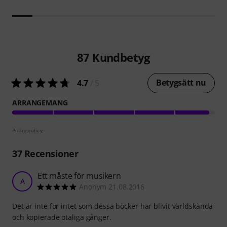
87
Kundbetyg
Betygsätt nu
4.7
/ 5
ARRANGEMANG
Poängpolicy
37
Recensioner
Ett måste för musikern
A
Anonym 21.08.2016
Det är inte för intet som dessa böcker har blivit världskända
och kopierade otaliga gånger.