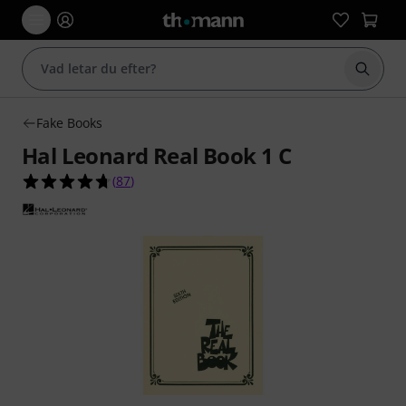
Börja 
Fake Books
Hal Leonard Real Book 1 C
4.7 av 5 stjärnor från 87 kundbetyg
(
87
)