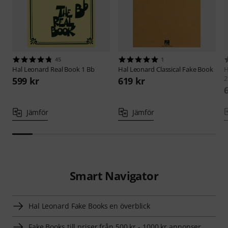
45
1
Hal Leonard
Real Book 1 Bb
Hal Leonard
Classical Fake Book
H
2
599 kr
619 kr
Jämför
Jämför
Smart Navigator
Hal Leonard Fake Books en överblick
Fake Books till priser från 500 kr - 1000 kr annonser