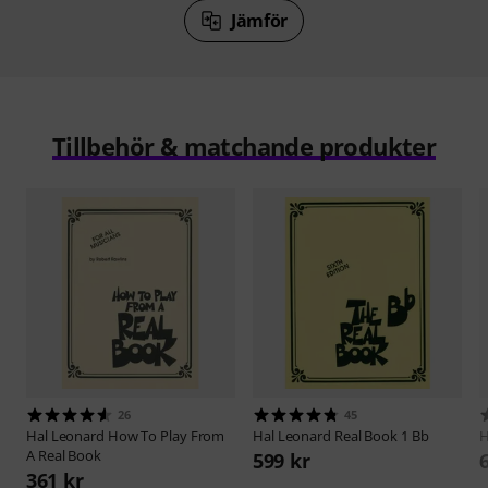
Jämför
Tillbehör & matchande produkter
26
45
Hal Leonard
How To Play From
Hal Leonard
Real Book 1 Bb
H
A Real Book
599 kr
361 kr