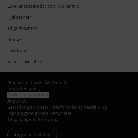
Leveranskostnader och leveranstid
Hjälpcenter
Tillgodokvitton
Kontakt
Fast butik
Service överblick
Allmänna affärsvillkor
/
Finstilt
Integritetspolicy
Cookie-inställningar
Ångerrätt
Beställningsprocess / slutförande av beställning
Lagstadgade garantirättigheter
Tillgänglighetsförklaring
Ångra beställning