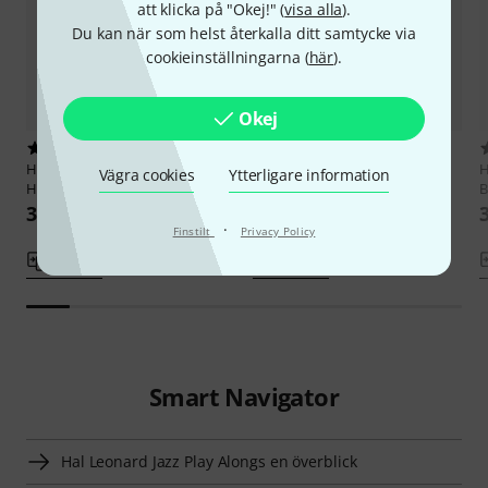
att klicka på "Okej!" (
visa alla
).
Du kan när som helst återkalla ditt samtycke via
cookieinställningarna (
här
).
Okej
6
5
Hal Leonard
Jazz Play-Along
Hal Leonard
Jazz Play-Along
H
Vägra cookies
Ytterligare information
Henry Mancini
Elton John
B
361 kr
359 kr
·
Finstilt
Privacy Policy
Jämför
Jämför
Smart Navigator
Hal Leonard Jazz Play Alongs en överblick