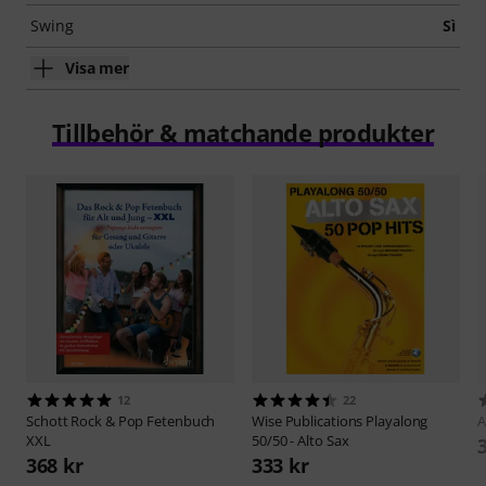
Swing
Sì
Visa mer
Tillbehör & matchande produkter
12
22
Schott
Rock & Pop Fetenbuch
Wise Publications
Playalong
A
XXL
50/50 - Alto Sax
368 kr
333 kr