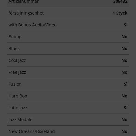
Artikelnummer
306432
försäljningsenhet
1 Styck
with Bonus Audio/Video
Sì
Bebop
No
Blues
No
Cool Jazz
No
Free Jazz
No
Fusion
Sì
Hard Bop
No
Latin Jazz
Sì
Jazz Modale
No
New Orleans/Dixieland
No