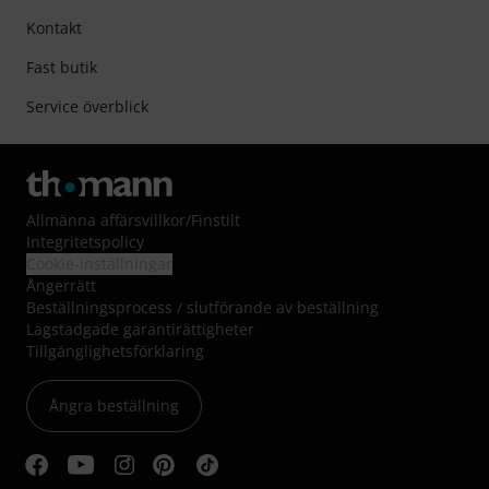
Kontakt
Fast butik
Service överblick
Allmänna affärsvillkor
/
Finstilt
Integritetspolicy
Cookie-inställningar
Ångerrätt
Beställningsprocess / slutförande av beställning
Lagstadgade garantirättigheter
Tillgänglighetsförklaring
Ångra beställning