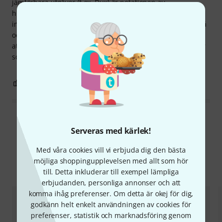
jämförbara utgåvor (t.ex. Dux) är notationen av
huvudsången begränsad till det väsentliga. Den innehåller
inga blommor eller dekorationer, det här är en känsla ändå
och överlåts till spelaren. Detta gör också tidningen lättare
att läsa. De medföljande playalongs tänder dig och groovar
som bäst.
1
0
ANMÄL RECENSION
Läs alla recensioner
Serveras med kärlek!
Med våra cookies vill vi erbjuda dig den bästa
möjliga shoppingupplevelsen med allt som hör
Jämför alternativ
till. Detta inkluderar till exempel lämpliga
erbjudanden, personliga annonser och att
komma ihåg preferenser. Om detta är okej för dig,
godkänn helt enkelt användningen av cookies för
preferenser, statistik och marknadsföring genom