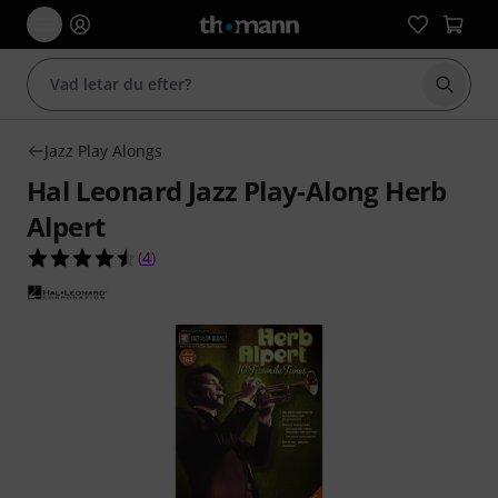
Börja 
Jazz Play Alongs
Hal Leonard Jazz Play-Along Herb
Alpert
4.5 av 5 stjärnor från 4 kundbetyg
(
4
)