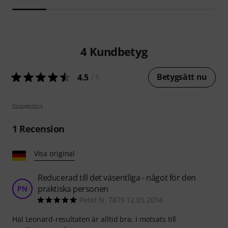
4
Kundbetyg
Betygsätt nu
4.5
/ 5
Poängpolicy
1
Recension
Visa original
Reducerad till det väsentliga - något för den
praktiska personen
PN
Peter N. 7875 12.05.2014
Hal Leonard-resultaten är alltid bra. I motsats till