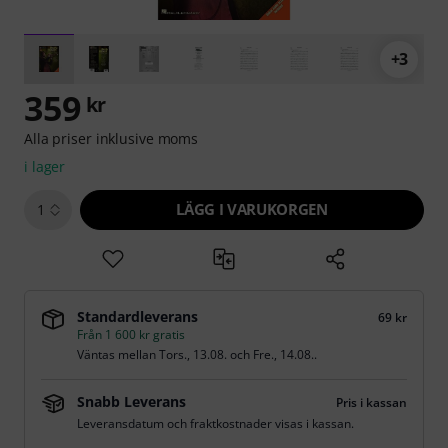
+3
359
kr
Alla priser inklusive moms
i lager
LÄGG I VARUKORGEN
1
Standardleverans
69 kr
Från 1 600 kr gratis
Väntas mellan
Tors., 13.08.
och
Fre., 14.08.
.
Snabb Leverans
Pris i kassan
Leveransdatum och fraktkostnader visas i kassan.