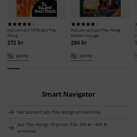
1
1
Hal Leonard
1970s Jazz Play-
Hal Leonard
Jazz Play-Along
H
Along
Maiden Voyage
B
272 kr
284 kr
Jämför
Jämför
Smart Navigator
Hal Leonard Jazz Play Alongs en överblick
Jazz Play Alongs till priser från 300 kr - 400 kr
annonser