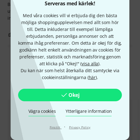
Serveras med kärlek!
Basic Blues-pjäserna är mycket enkla att spela och ger ett
utmärkt tillfälle att komma igång med dina första försök till
Med våra cookies vill vi erbjuda dig den bästa
improvisation. CD-skivan är till stor hjälp.
möjliga shoppingupplevelsen med allt som hör
till. Detta inkluderar till exempel lämpliga
1
0
ANMÄL RECENSION
erbjudanden, personliga annonser och att
komma ihåg preferenser. Om detta är okej för dig,
godkänn helt enkelt användningen av cookies för
preferenser, statistik och marknadsföring genom
Läs alla recensioner
att klicka på "Okej!" (
visa alla
).
Du kan när som helst återkalla ditt samtycke via
cookieinställningarna (
här
).
Jämför alternativ
Okej
Vägra cookies
Ytterligare information
·
Finstilt
Privacy Policy