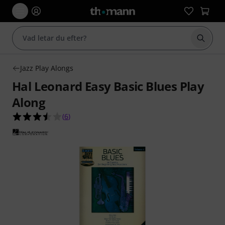
Börja 
Jazz Play Alongs
Hal Leonard Easy Basic Blues Play
Along
3.5 av 5 stjärnor från 6 kundbetyg
(
6
)