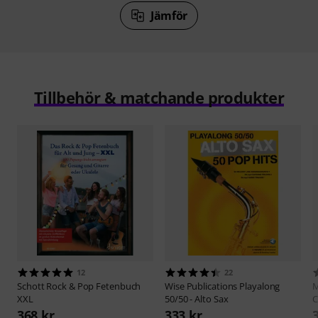
Jämför
Tillbehör & matchande produkter
12
22
Schott
Rock & Pop Fetenbuch
Wise Publications
Playalong
M
XXL
50/50 - Alto Sax
C
368 kr
333 kr