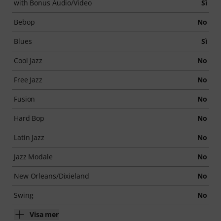
with Bonus Audio/Video
Sì
Bebop
No
Blues
Sì
Cool Jazz
No
Free Jazz
No
Fusion
No
Hard Bop
No
Latin Jazz
No
Jazz Modale
No
New Orleans/Dixieland
No
Swing
No
Visa mer