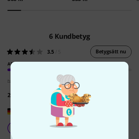
6
Kundbetyg
Betygsätt nu
3.5
/ 5
ARRANGEMANG
Poängpolicy
2
Recensioner
Visa original
Att komma igång med att improvisera
G
Gerhard783 06.01.2013