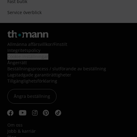
Fast butik
Service överblick
Allmänna affärsvillkor
/
Finstilt
Integritetspolicy
Cookie-inställningar
Ångerrätt
Beställningsprocess / slutförande av beställning
Lagstadgade garantirättigheter
Tillgänglighetsförklaring
Ångra beställning
Om oss
Jobb & karriär