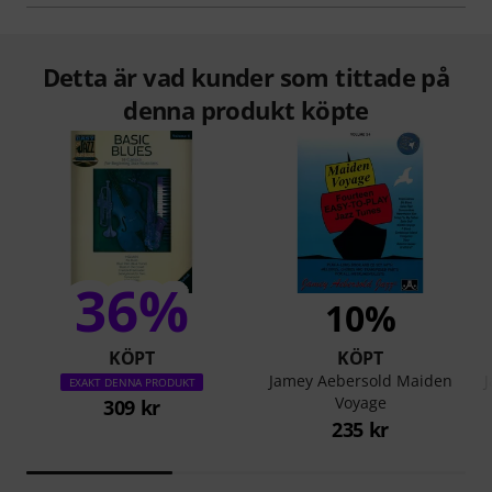
Detta är vad kunder som tittade på
denna produkt köpte
36%
10%
KÖPT
KÖPT
Jamey Aebersold Maiden
J
EXAKT DENNA PRODUKT
Voyage
309 kr
235 kr