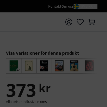
Kontakt
Om oss
SV / KR
a sökningen med söktermen {searchTerm}
Visa variationer för denna produkt
373
kr
Alla priser inklusive moms