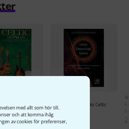
ter
6
1
d
Strum Together
Acoustic Music Books
Celtic
Ac
velsen med allt som hör till.
s
Fingerstyle Guitar
Ba
nonser och att komma ihåg
243 kr
2
ngen av cookies för preferenser,