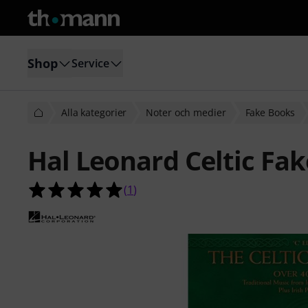
Shop
Service
Alla kategorier
Noter och medier
Fake Books
Hal Leonard Celtic Fa
5.0 av 5 stjärnor från 1 kundbetyg
(
1
)