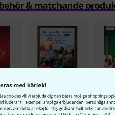
llbehör & matchande produk
eras med kärlek!
12
Fake Book
Schott
Rock & Pop Fetenbuch
Hal Leonar
ra cookies vill vi erbjuda dig den bästa möjliga shoppingupple
XXL
Celtic Song
inkluderar till exempel lämpliga erbjudanden, personliga an
368 kr
309 kr
enser. Om detta är okej för dig, godkänn helt enkelt användni
tik och marknadsföring genom att klicka på "Okej!" (
visa alla
).