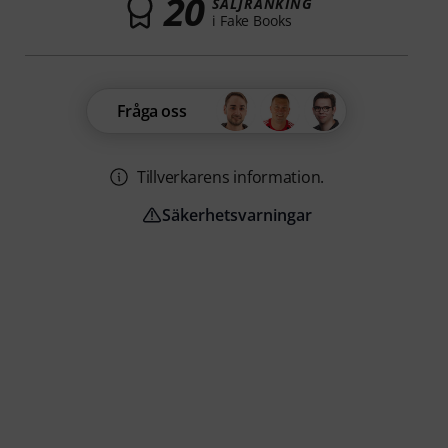
20
SÄLJRANKING
i Fake Books
Fråga oss
Tillverkarens information.
Säkerhetsvarningar