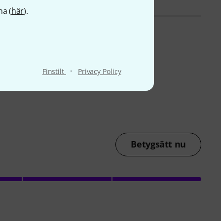
na (
här
).
·
Finstilt
Privacy Policy
Betygsätt nu