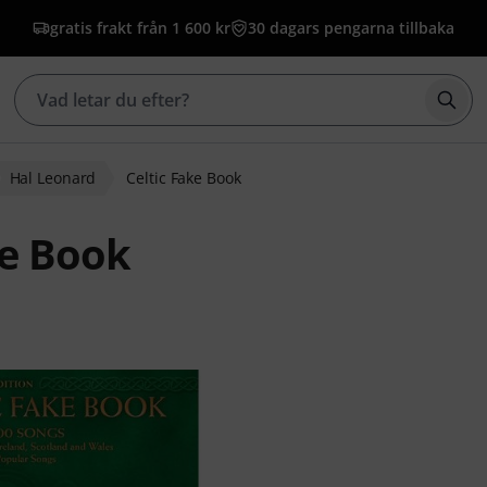
gratis frakt från 1 600 kr
30 dagars pengarna tillbaka
Börj
Hal Leonard
Celtic Fake Book
ke Book