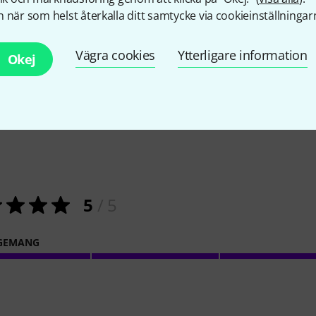
 när som helst återkalla ditt samtycke via cookieinställningar
Vägra cookies
Ytterligare information
Okej
1
Kundbetyg
5
/ 5
GEMANG