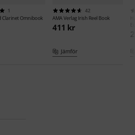
1
42
d
Clarinet Omnibook
AMA Verlag
Irish Reel Book
H
E
411 kr
2
Jämför