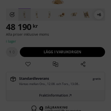
+6
48 190
kr
Alla priser inklusive moms
i lager
LÄGG I VARUKORGEN
1
Standardleverans
gratis
Väntas mellan
Ons., 12.08.
och
Tors., 13.08.
.
Fraktinformation
9
SÄLJRANKING
i Vridventil Bb-trumpeter