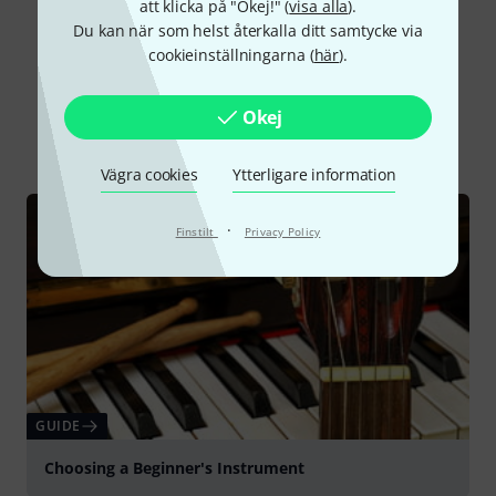
att klicka på "Okej!" (
visa alla
).
Du kan när som helst återkalla ditt samtycke via
cookieinställningarna (
här
).
Visste du?
Okej
Alla
Onlineguide
Vägra cookies
Ytterligare information
·
Finstilt
Privacy Policy
GUIDE
Choosing a Beginner's Instrument