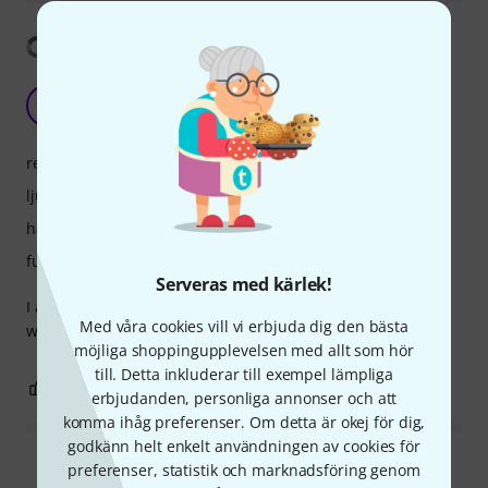
Visa översättning
Fantastic!
S
swtrumpet 12.01.2024
respons
ljud
hantverkskvalitet
funktioner
Serveras med kärlek!
I am extremely pleased with this horn! It plays easily, has a
Med våra cookies vill vi erbjuda dig den bästa
wonderful sound, and is well made.
möjliga shoppingupplevelsen med allt som hör
till. Detta inkluderar till exempel lämpliga
0
0
ANMÄL RECENSION
erbjudanden, personliga annonser och att
komma ihåg preferenser. Om detta är okej för dig,
godkänn helt enkelt användningen av cookies för
preferenser, statistik och marknadsföring genom
Läs alla recensioner