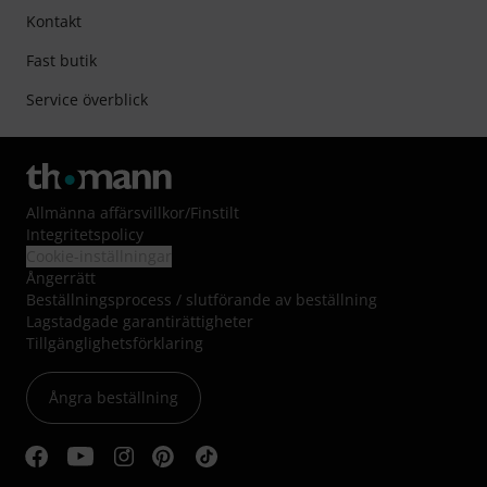
Kontakt
Fast butik
Service överblick
Allmänna affärsvillkor
/
Finstilt
Integritetspolicy
Cookie-inställningar
Ångerrätt
Beställningsprocess / slutförande av beställning
Lagstadgade garantirättigheter
Tillgänglighetsförklaring
Ångra beställning