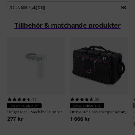
Incl. Case / Gigbag
No
Tillbehör & matchande produkter
79
26
PASSAR GARANTERAT
PASSAR GARANTERAT
Holger Mack
Mack for Trumpet
Ortola
105 Case Trumpet Rotary
G
T
277 kr
1 666 kr