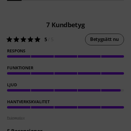
7
Kundbetyg
Betygsätt nu
5
/ 5
RESPONS
FUNKTIONER
LJUD
HANTVERKSKVALITET
Poängpolicy
5
Recensioner