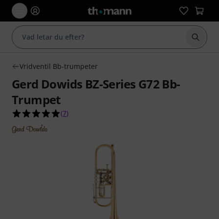
Börja 
Vridventil Bb-trumpeter
Gerd Dowids BZ-Series G72 Bb-
Trumpet
5.0 av 5 stjärnor från 7 kundbetyg
(
7
)