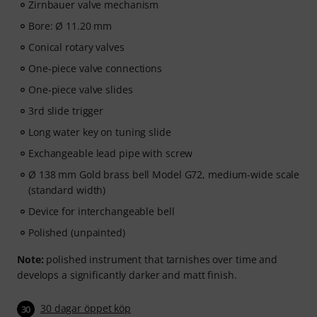
Zirnbauer valve mechanism
Bore: Ø 11.20 mm
Conical rotary valves
One-piece valve connections
One-piece valve slides
3rd slide trigger
Long water key on tuning slide
Exchangeable lead pipe with screw
Ø 138 mm Gold brass bell Model G72, medium-wide scale
(standard width)
Device for interchangeable bell
Polished (unpainted)
Note:
polished instrument that tarnishes over time and
develops a significantly darker and matt finish.
30 dagar öppet köp
30