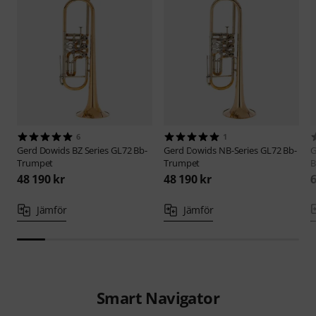
6
1
Gerd Dowids
BZ Series GL72 Bb-
Gerd Dowids
NB-Series GL72 Bb-
G
Trumpet
Trumpet
B
48 190 kr
48 190 kr
6
Jämför
Jämför
Smart Navigator