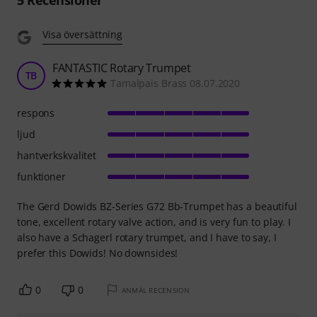
Visa översättning
FANTASTIC Rotary Trumpet
TB
Tamalpais Brass 08.07.2020
respons
ljud
hantverkskvalitet
funktioner
The Gerd Dowids BZ-Series G72 Bb-Trumpet has a beautiful
tone, excellent rotary valve action, and is very fun to play. I
also have a Schagerl rotary trumpet, and I have to say, I
prefer this Dowids! No downsides!
0
0
ANMÄL RECENSION