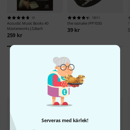
10
18011
Acoustic Music Books
40
the sssnake
IPP1030
Masterworks J.S.Bach
39 kr
259 kr
Jämför alternativ
Serveras med kärlek!