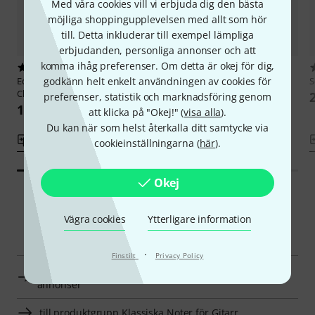
Med våra cookies vill vi erbjuda dig den bästa
möjliga shoppingupplevelsen med allt som hör
till. Detta inkluderar till exempel lämpliga
erbjudanden, personliga annonser och att
komma ihåg preferenser. Om detta är okej för dig,
1
2
Editions Max Eschig
godkänn helt enkelt användningen av cookies för
Villa-Lobos
Edition Peters
Cage 4'33''
S
Choros No. 1
199 kr
preferenser, statistik och marknadsföring genom
162 kr
att klicka på "Okej!" (
visa alla
).
Du kan när som helst återkalla ditt samtycke via
Jämför
Jämför
cookieinställningarna (
här
).
Okej
Vägra cookies
Ytterligare information
Smart Navigator
·
Finstilt
Privacy Policy
Klassiska Noter för Gitarr till priser från 200 kr - 300 kr
annonser
till produktgrupp Klassiska Noter för Gitarr