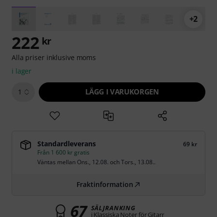
+2
222
kr
Alla priser inklusive moms
i lager
LÄGG I VARUKORGEN
1
Standardleverans
69 kr
Från 1 600 kr gratis
Väntas mellan
Ons., 12.08.
och
Tors., 13.08.
.
Fraktinformation
67
SÄLJRANKING
i Klassiska Noter för Gitarr