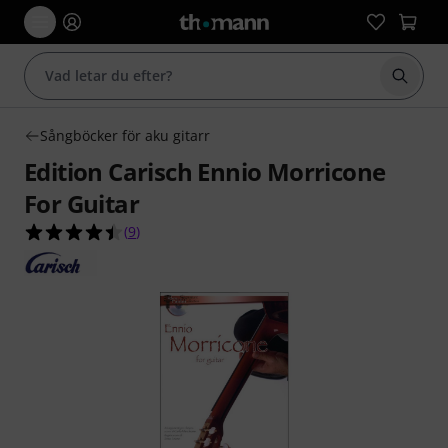
Börja 
Sångböcker för aku gitarr
Edition Carisch Ennio Morricone
For Guitar
4.4 av 5 stjärnor från 9 kundbetyg
(
9
)