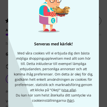
9
Kundbetyg
Betygsätt nu
4.4
/ 5
ARRANGEMANG
Poängpolicy
Serveras med kärlek!
Med våra cookies vill vi erbjuda dig den bästa
6
Recensioner
möjliga shoppingupplevelsen med allt som hör
till. Detta inkluderar till exempel lämpliga
Visa översättning
erbjudanden, personliga annonser och att
komma ihåg preferenser. Om detta är okej för dig,
BF
Best friend 27.09.2020
godkänn helt enkelt användningen av cookies för
preferenser, statistik och marknadsföring genom
att klicka på "Okej!" (
visa alla
).
arrangemang
Du kan när som helst återkalla ditt samtycke via
cookieinställningarna (
här
).
Very nice songs for intermediate or higher classic guitar
players. The CD is OK, but it is a pity that no online video is