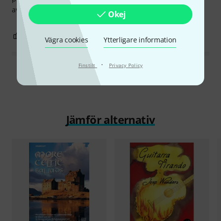
available with the book.
Okej
0
0
ANMÄL RECENSION
Vägra cookies
Ytterligare information
·
Finstilt
Privacy Policy
Läs alla recensioner
Jämför alternativ