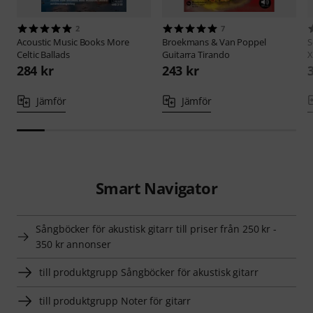
2
7
Acoustic Music Books
More
Broekmans & Van Poppel
S
Celtic Ballads
Guitarra Tirando
X
284 kr
243 kr
Jämför
Jämför
Smart Navigator
Sångböcker för akustisk gitarr till priser från 250 kr -
350 kr annonser
till produktgrupp Sångböcker för akustisk gitarr
till produktgrupp Noter för gitarr