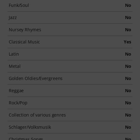
Funk/Soul
No
Jazz
No
Nursey Rhymes
No
Classical Music
Yes
Latin
No
Metal
No
Golden Oldies/Evergreens
No
Reggae
No
Rock/Pop
No
Collection of various genres
No
Schlager/Volksmusik
No
Christmas Songs
No