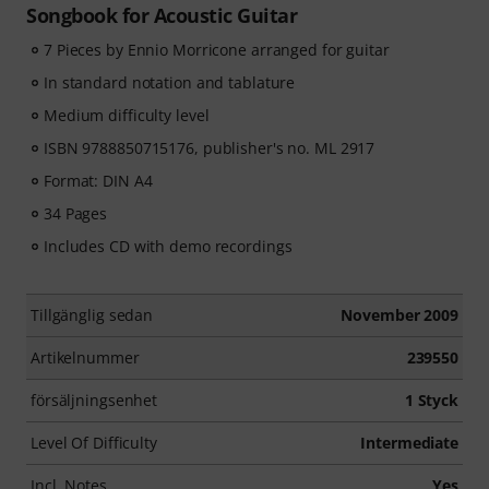
Songbook for Acoustic Guitar
7 Pieces by Ennio Morricone arranged for guitar
In standard notation and tablature
Medium difficulty level
ISBN 9788850715176, publisher's no. ML 2917
Format: DIN A4
34 Pages
Includes CD with demo recordings
Tillgänglig sedan
November 2009
Artikelnummer
239550
försäljningsenhet
1 Styck
Level Of Difficulty
Intermediate
Incl. Notes
Yes