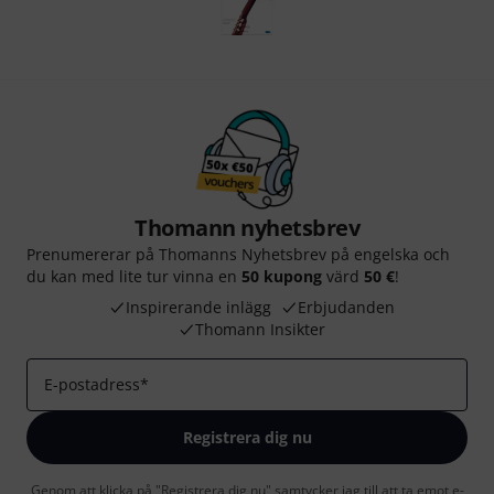
Thomann nyhetsbrev
Prenumererar på Thomanns Nyhetsbrev på engelska och
du kan med lite tur vinna en
50 kupong
värd
50 €
!
Inspirerande inlägg
Erbjudanden
Thomann Insikter
E-postadress
*
Registrera dig nu
Genom att klicka på "Registrera dig nu" samtycker jag till att ta emot e-