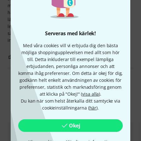
måste man vända blad mitt under ett framförande. Detta
hade kunnat undvikas med en annan layout (att lägga
längre stycken på en dubbelsida). Ändå kommer den som
letar efter ett enkelt sätt att närma sig Bach som solist
Serveras med kärlek!
säkert att hitta något användbart här och upptäcka fin
inspiration.
Med våra cookies vill vi erbjuda dig den bästa
möjliga shoppingupplevelsen med allt som hör
0
0
ANMÄL RECENSION
till. Detta inkluderar till exempel lämpliga
erbjudanden, personliga annonser och att
komma ihåg preferenser. Om detta är okej för dig,
godkänn helt enkelt användningen av cookies för
Läs alla recensioner
preferenser, statistik och marknadsföring genom
att klicka på "Okej!" (
visa alla
).
Du kan när som helst återkalla ditt samtycke via
cookieinställningarna (
här
).
Jämför alternativ
Okej