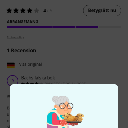
Betygsätt nu
4
/ 5
ARRANGEMANG
Poängpolicy
1
Recension
Visa original
Bachs falska bok
R
RNNSTGLF 09.11.2025
arrangemang
Boken har ringbindning, vilket jag personligen alltid
uppskattar, eftersom det håller sidorna mer stabila på ett
notställ. Trycket är dock ganska litet; noterna kunde vara
större. Vissa stycken är också klumpigt arrangerade: ibland