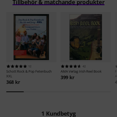
Tillbehör & matchande produkter
12
42
Schott
Rock & Pop Fetenbuch
AMA Verlag
Irish Reel Book
F
XXL
A
399 kr
368 kr
1
Kundbetyg