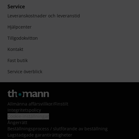
Service
Leveranskostnader och leveranstid
Hjälpcenter
Tillgodokvitton
Kontakt
Fast butik
Service överblick
Allmänna affärsvillkor
/
Finstilt
Integritetspolicy
Cookie-inställningar
Ångerrätt
Beställningsprocess / slutförande av beställning
Lagstadgade garantirättigheter