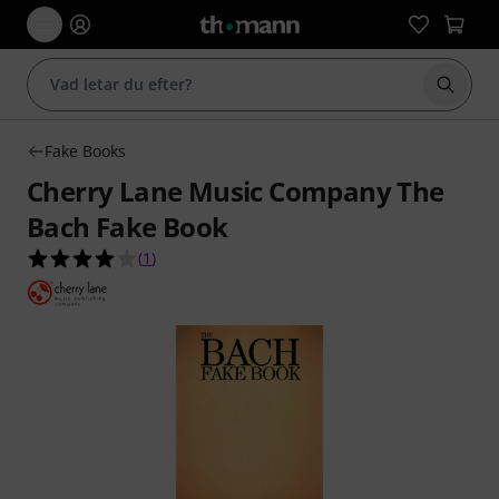
Börja 
Fake Books
Cherry Lane Music Company The
Bach Fake Book
4.0 av 5 stjärnor från 1 kundbetyg
(
1
)