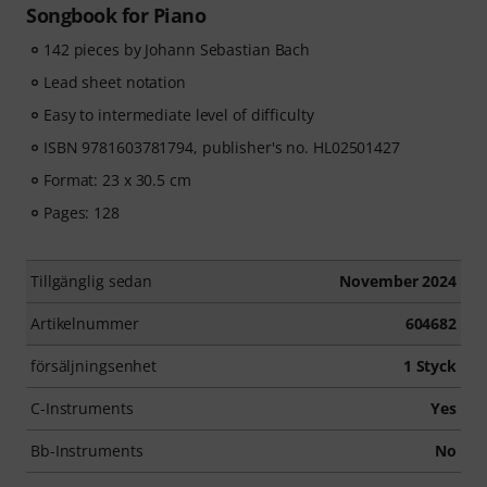
Songbook for Piano
142 pieces by Johann Sebastian Bach
Lead sheet notation
Easy to intermediate level of difficulty
ISBN 9781603781794, publisher's no. HL02501427
Format: 23 x 30.5 cm
Pages: 128
Tillgänglig sedan
November 2024
Artikelnummer
604682
försäljningsenhet
1 Styck
C-Instruments
Yes
Bb-Instruments
No