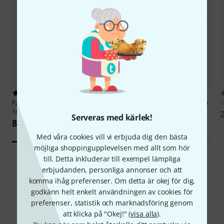
5
282
Fantek
FTT102B05D Tower Lift
Global Truss
F34200 Truss 2,0 m
V
100kg
2 759 kr
Serveras med kärlek!
8 899 kr
Med våra cookies vill vi erbjuda dig den bästa
möjliga shoppingupplevelsen med allt som hör
till. Detta inkluderar till exempel lämpliga
erbjudanden, personliga annonser och att
komma ihåg preferenser. Om detta är okej för dig,
godkänn helt enkelt användningen av cookies för
preferenser, statistik och marknadsföring genom
Jämför alternativ
att klicka på "Okej!" (
visa alla
).