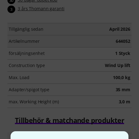
30
3 års Thomann garanti
3
Tillgänglig sedan
April 2026
Artikelnummer
644052
försäljningsenhet
1 Styck
Construction type
Wind Up lift
Max. Load
100,0 kg
Adapter/spigot type
35 mm
max. Working Height (m)
3,0 m
Tillbehör & matchande produkter