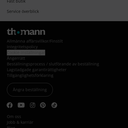
Fast butik
Service överblick
Allmänna affärsvillkor
/
Finstilt
Integritetspolicy
Cookie-inställningar
Ångerrätt
Beställningsprocess / slutförande av beställning
Lagstadgade garantirättigheter
Tillgänglighetsförklaring
Ångra beställning
Om oss
Jobb & karriär
Blog