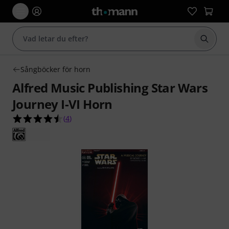
Börja 
Sångböcker för horn
Alfred Music Publishing Star Wars
Journey I-VI Horn
4.5 av 5 stjärnor från 4 kundbetyg
(
4
)