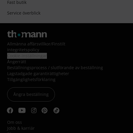
Fast butik
Service överblick
Allmänna affärsvillkor
/
Finstilt
Integritetspolicy
Cookie-inställningar
Ångerrätt
Beställningsprocess / slutförande av beställning
Lagstadgade garantirättigheter
Tillgänglighetsförklaring
Ångra beställning
Om oss
Jobb & karriär