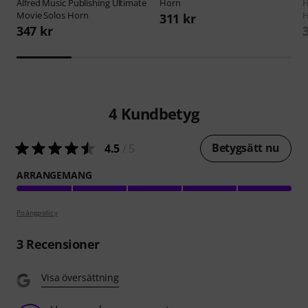
Alfred Music Publishing
Ultimate
Horn
H
Movie Solos Horn
H
311 kr
347 kr
4
Kundbetyg
Betygsätt nu
4.5
/ 5
ARRANGEMANG
Poängpolicy
3
Recensioner
Visa översättning