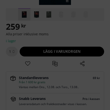
259
kr
Alla priser inklusive moms
i lager
LÄGG I VARUKORGEN
1
Standardleverans
69 kr
Från 1 600 kr gratis
Väntas mellan
Ons., 12.08.
och
Tors., 13.08.
.
Snabb Leverans
Pris i kassan
Leveransdatum och fraktkostnader visas i kassan.