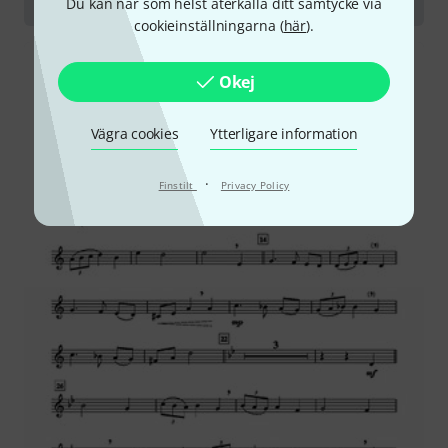
Du kan när som helst återkalla ditt samtycke via
cookieinställningarna (
här
).
Okej
Vägra cookies
Ytterligare information
·
Finstilt
Privacy Policy