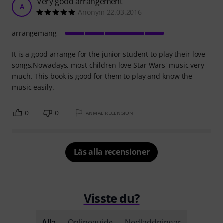
Very good arrangement
A
Anonym 22.03.2016
arrangemang
It is a good arrange for the junior student to play their love
songs.Nowadays, most children love Star Wars' music very
much. This book is good for them to play and know the
music easily.
0
0
ANMÄL RECENSION
Läs alla recensioner
Visste du?
Alla
Onlineguide
Nedladdningar