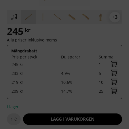
+3
245
kr
Alla priser inklusive moms
Mängdrabatt
Pris per styck
Du sparar
Summa
245 kr
1
233 kr
4,9%
5
219 kr
10,6%
10
209 kr
14,7%
25
i lager
LÄGG I VARUKORGEN
1