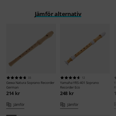
Jämför alternativ
33
12
Gewa
Natura Soprano Recorder
Yamaha
YRS-401 Soprano
German
Recorder Eco
R
214 kr
248 kr
Jämför
Jämför