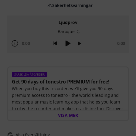
Säkerhetsvarningar
Ljudprov
Baroque
0:00
0:00
SÄRSKILDA ÅTGÄRDER
Get 90 days of tonestro PREMIUM for free!
When you buy this recorder, we'll give you 90 days
premium access to tonestro - the world's leading and
most popular music learning app that helps you learn
to play the recorder and makes practising fun. Discover
the world of music with
VISA MER
60 interactive step-by-step
lessons
, over
400 songs with high-quality backing
music
, and more than
270 targeted exercises
.
Visa översättning
The interactive live feedback from tonestro listens to