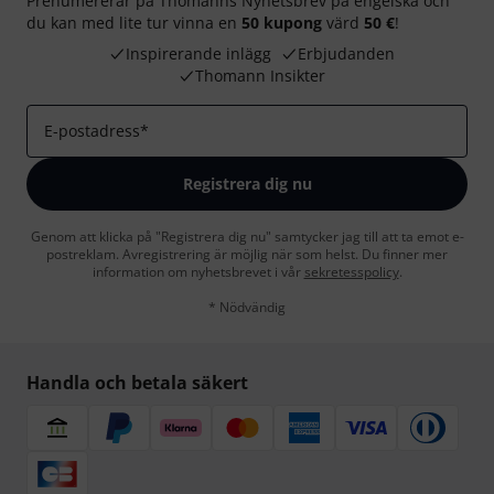
Prenumererar på Thomanns Nyhetsbrev på engelska och
du kan med lite tur vinna en
50 kupong
värd
50 €
!
Inspirerande inlägg
Erbjudanden
Thomann Insikter
E-postadress
*
Registrera dig nu
Genom att klicka på "Registrera dig nu" samtycker jag till att ta emot e-
postreklam. Avregistrering är möjlig när som helst. Du finner mer
information om nyhetsbrevet i vår
sekretesspolicy
.
* Nödvändig
Handla och betala säkert