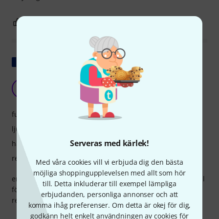
0
0
ANMÄL RECENSION
Visa original
Min åsikt
D
Daniel103 26.10.2012
funktioner
ljud
Serveras med kärlek!
hantverkskvalitet
respons
Med våra cookies vill vi erbjuda dig den bästa
möjliga shoppingupplevelsen med allt som hör
en seriös presentation, kvalitetstillverkning, ett praktiskt fall
till. Detta inkluderar till exempel lämpliga
för ett första instrument för initiering och fritid att
erbjudanden, personliga annonser och att
rekommendera till amatörer av alla slag
komma ihåg preferenser. Om detta är okej för dig,
godkänn helt enkelt användningen av cookies för