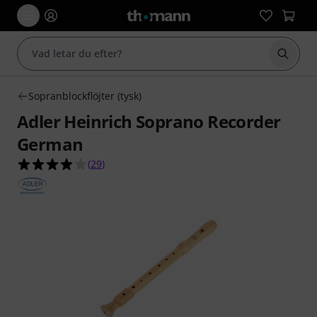
Börja 
Sopranblockflöjter (tysk)
Adler Heinrich Soprano Recorder
German
3.9 av 5 stjärnor från 29 kundbetyg
(
29
)