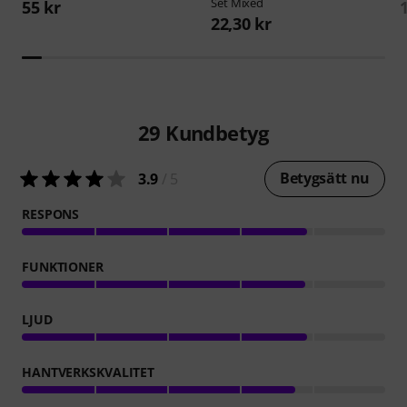
Set Mixed
55 kr
22,30 kr
29
Kundbetyg
Betygsätt nu
3.9
/ 5
RESPONS
FUNKTIONER
LJUD
HANTVERKSKVALITET