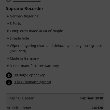
you as you play, analyses each note played, and
Soprano Recorder
immediately gives you feedback on pitch and rhythm.
Take the opportunity now to develop your recorder
German fingering
skills flexibly, effectively and enjoyably - anytime,
3 Parts
anywhere. No automatic renewal!
Completely made â€‹â€‹of maple
Simple hole
Wiper, fingering chart and deluxe nylon bag, cork grease
(included)
Made in Germany
3 Year manufacturer warranty
30 dagar öppet köp
30
3 års Thomann garanti
3
Tillgänglig sedan
Februari 2010
Artikelnummer
240120