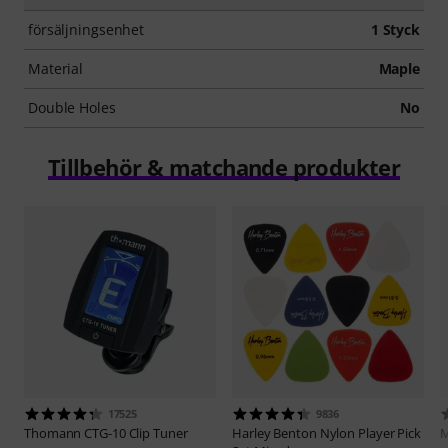
försäljningsenhet
1 Styck
Material
Maple
Double Holes
No
Tillbehör & matchande produkter
17525
9836
Thomann
CTG-10 Clip Tuner
Harley Benton
Nylon Player Pick
M