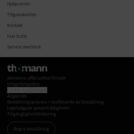
Hjälpcenter
Tillgodokvitton
Kontakt
Fast butik
Service överblick
Allmänna affärsvillkor
/
Finstilt
Integritetspolicy
Cookie-inställningar
Ångerrätt
Beställningsprocess / slutförande av beställning
Lagstadgade garantirättigheter
Tillgänglighetsförklaring
Ångra beställning