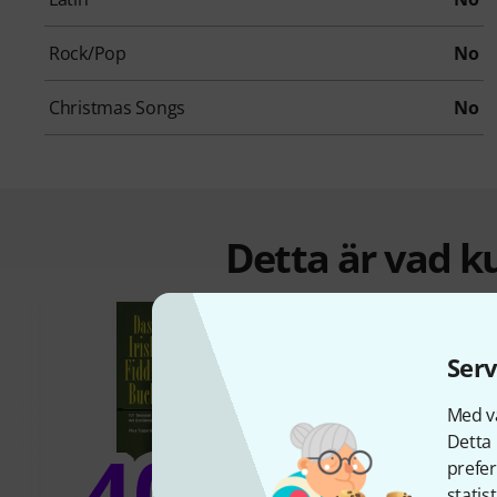
Rock/Pop
No
Christmas Songs
No
Detta är vad k
Serv
Med vå
Detta 
40%
prefer
statis