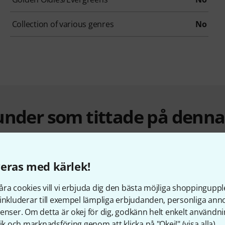
Collection of various genres
No
under som tittade på denn
eras med kärlek!
ra cookies vill vi erbjuda dig den bästa möjliga shoppingupple
inkluderar till exempel lämpliga erbjudanden, personliga an
enser. Om detta är okej för dig, godkänn helt enkelt användni
tik och marknadsföring genom att klicka på "Okej!" (
visa alla
).