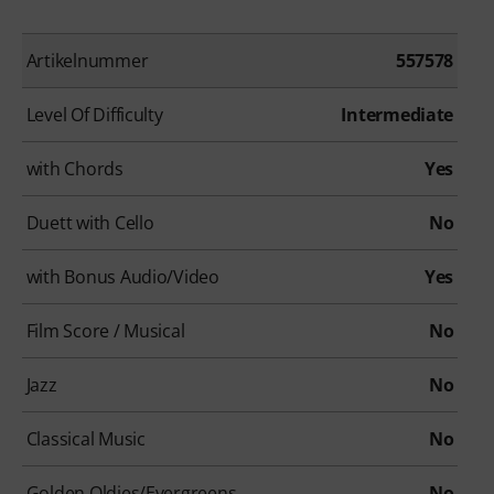
Artikelnummer
557578
Level Of Difficulty
Intermediate
with Chords
Yes
Duett with Cello
No
with Bonus Audio/Video
Yes
Film Score / Musical
No
Jazz
No
Classical Music
No
Golden Oldies/Evergreens
No