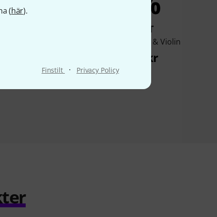
6%
6%
na (
här
).
KÖPT
KÖPT
Aebersold Django
Schott Coffee & Violin
ardt Gypsy Jazz
254 kr
211 kr
·
Finstilt
Privacy Policy
ter