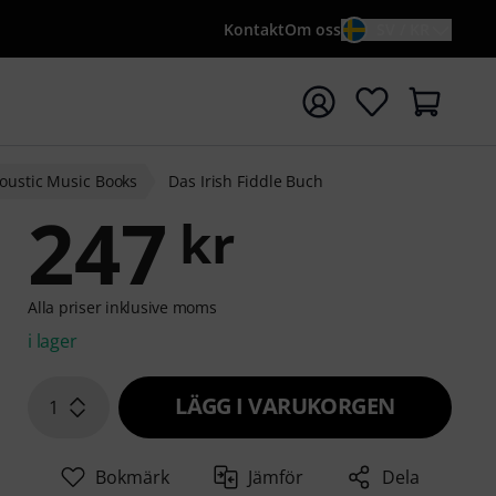
Kontakt
Om oss
SV / KR
a sökningen med söktermen {searchTerm}
oustic Music Books
Das Irish Fiddle Buch
247
kr
Alla priser inklusive moms
i lager
LÄGG I VARUKORGEN
1
Bokmärk
Jämför
Dela