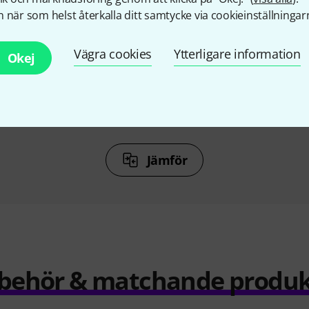
%
10%
 när som helst återkalla ditt samtycke via cookieinställningar
KÖPT
Vägra cookies
Ytterligare information
Okej
Reel Book
Boosey & Hawkes Jigs, Reels &
Jamey 
Hornpipes
Reinh
r
222 kr
Jämför
llbehör & matchande produk