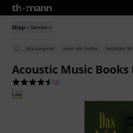
Shop
Service
Alla kategorier
Noter och medier
Notböcker för
Acoustic Music Books 
4.5 av 5 stjärnor från 2 kundbetyg
(
2
)