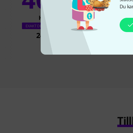
20
Du kan
KÖPT
KÖPT
AMA Verlag Irish 
EXAKT DENNA PRODUKT
247 kr
411 k
Ti