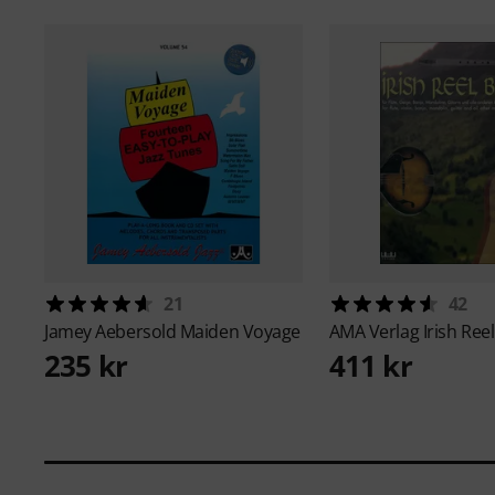
21
42
Jamey Aebersold
Maiden Voyage
AMA Verlag
Irish Ree
235 kr
411 kr