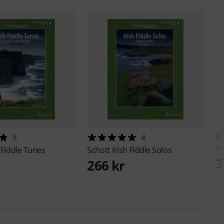
B
5
4
Fi
h Fiddle Tunes
Schott
Irish Fiddle Solos
3
266 kr