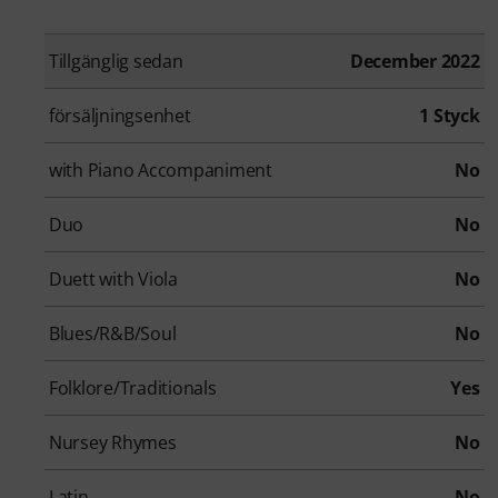
Tillgänglig sedan
December 2022
försäljningsenhet
1 Styck
with Piano Accompaniment
No
Duo
No
Duett with Viola
No
Blues/R&B/Soul
No
Folklore/Traditionals
Yes
Nursey Rhymes
No
Latin
No